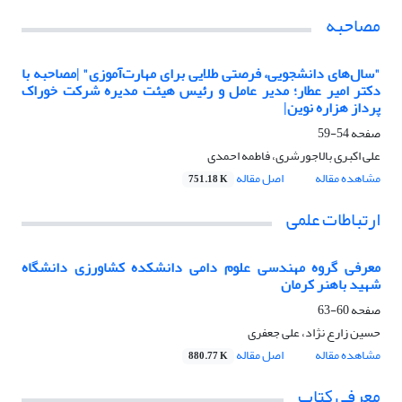
مصاحبه
"سال‌های دانشجویی، فرصتی طلایی برای مهارت‌آموزی" |مصاحبه با
دکتر امیر عطار؛ مدیر عامل و رئیس هیئت مدیره شرکت خوراک
پرداز هزاره نوین|
صفحه
54-59
علی اکبری بالاجورشری، فاطمه احمدی
مشاهده مقاله
اصل مقاله
751.18 K
ارتباطات علمی
معرفی گروه مهندسی علوم دامی دانشکده کشاورزی دانشگاه
شهید باهنر کرمان
صفحه
60-63
حسین زارع نژاد، علی جعفری
مشاهده مقاله
اصل مقاله
880.77 K
معرفی کتاب