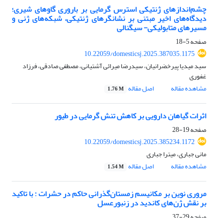
چشم‌اندازهای ژنتیکی استرس گرمایی بر باروری گاوهای شیری؛
دیدگاه‌های اخیر مبتنی بر نشانگرهای ژنتیکی، شبکه‌های ژنی و
مسیرهای متابولیکی- سیگنالی
صفحه
5-18
10.22059/domesticsj.2025.387035.1175
سید میدیا پیرخضرانیان، سیدرضا میرائی آشتیانی، مصطفی صادقی، فرزاد
غفوری
مشاهده مقاله
اصل مقاله
1.76 M
اثرات گیاهان دارویی بر کاهش تنش گرمایی در طیور
صفحه
19-28
10.22059/domesticsj.2025.385234.1172
مانی جباری، میترا جباری
مشاهده مقاله
اصل مقاله
1.54 M
مروری نوین بر مکانیسم زمستان‌گذرانی حاکم در حشرات : با تاکید
بر نقش ژن‌های کاندید در زنبورعسل
صفحه
29-37