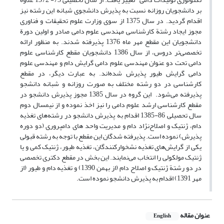
بر دانشجویان روزانه نسبت به پذیرش دانشجوی شبانه این رشته نیز
اقدام گردید. در سال 1375 از سوی وزارت علوم تحقیقات و فناوری
مجوز ایجاد رشتة کارشناسی مهندسی علوم دامی صادر و اولین دورة
دانشجویان این مقطع مهر ماه 1376 پذیرفته شدند. به منظور ارائه
تخصصی‌تر دروس، از سال 1386 دانشجویان مقطع کارشناسی علوم
دامی تحت دو عنوان مهندسی علوم دامی گرایش دام و مهندسی علوم
دامی گرایش طیور پذیرش شده‌اند. به عبارت دیگر، در مقطع
کارشناسی در دو رشته مختلف به صورت روزانه و شبانه دانشجو
پذیرفته می‌شود. این گروه در سال 1385 مجوز پذیرش دانشجو در
مقطع کارشناسی ارشد علوم دامی را نیز اخذ نموده و از نیمسال دوم
سال تحصیلی 86-1385 اقدام به پذیرش دانشجو در رشته‌های تغذیه
دام، ژنتیک و اصلاح‌نژاد دام و مدیریت واحد های دامپروری (دو دوره
پذیرش) نموده است. پذیرفته شدگان این مقطع با توجه به رشته قبولی
یکی از گرایش‌های تغذیه نشخوارکنندگان، تغذیه طیور، ژنتیک کمی و یا
ژنتیک مولکولی را انتخاب می‌نمایند. این بخش در مقطع دکتری تخصصی
در دو رشتة ژنتیک و اصلاح دام (از بهمن 1390) و تغذیه دام و طیور (از
مهر 1391) اقدام به پذیرش دانشجو نموده است.
عنوان مقاله
English