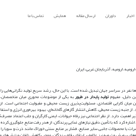
اخبار
داوران
ارسال مقاله
همایش
تماس با ما
میه، ارومیه، آذربایجان غربی، ایران
ردها نفر در سراسر جهان تبدیل شده است. با این حال، رشد سریع تولید نگرانی‌هایی را 
ین دلیل، مفهوم
تولید پایدار در طیور
به یکی از موضوعات محوری میان متخصصان، 
ن میان کارایی اقتصادی، مسئولیت‌پذیری زیست محیطی و مقبولیت اجتماعی است. از 
از جنبه زیست‌ محیطی، کاهش انتشار گازهای گلخانه‌ای، بهبود بهره‌وری انرژی و استفاد
 اهمیت دارد. از نظر اجتماعی نیز رفاه حیوانات، ایمنی کارگران و جلب اعتماد مصرف‌ک
قیق اشاره کرد که با تأمین دقیق نیازهای غذایی پرندگان، از هدر رفت منابع جلوگیری کرد
شرات یا محصولات جانبی سایر صنایع، فشار بر منابع سنتی خوراک مانند ذرت و سویا ر
های پرورش و تهویه نیز علاوه بر ارتقای رفاه پرندگان، موجب کاهش تلفات و تنش‌های 