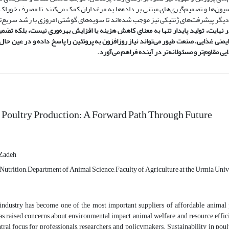
یون‌ها و تصمیم‌گیری‌های مبتنی بر داده‌ها به مرغداران کمک می‌کنند تا مصرف خوراک، 
دیگر پیشرفت‌های ژنتیکی نیز موجب شده‌اند تا سویه‌های گوشتی امروزی با رشد سریع‌تر و
ر نهایت، تولید پایدار تنها به معنای کاهش هزینه یا افزایش بهره‌وری نیست، بلکه تضمی
یمنی غذایی، صنعت طیور می‌تواند نیاز روزافزون به پروتئین را پاسخ داده و در عین حال 
 مقاوم‌تر و مسئولانه‌تر در آینده فراهم می‌آورد
.
 Poultry Production: A Forward Path Through Future
Zadeh
Nutrition, Department of Animal Science, Faculty of Agriculture at the Urmia Unive
industry has become one of the most important suppliers of affordable animal 
s raised concerns about environmental impact, animal welfare, and resource effici
ral focus for professionals, researchers, and policymakers. Sustainability in pou