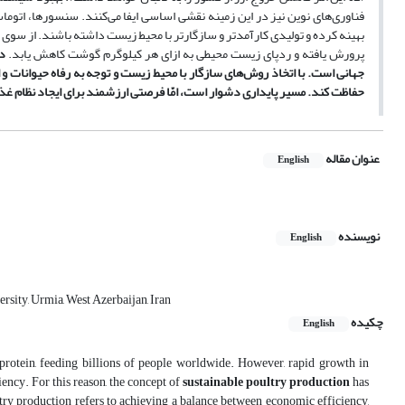
فناوری‌های نوین نیز در این زمینه نقشی اساسی ایفا می‌کنند. سنسورها، اتوماس
بهینه کرده و تولیدی کارآمدتر و سازگارتر با محیط زیست داشته باشند. از سوی 
پرورش یافته و ردپای زیست ‌محیطی به ازای هر کیلوگرم گوشت کاهش یابد.
د
جهانی است. با اتخاذ روش‌های سازگار با محیط زیست و توجه به رفاه حیوانات و ا
حفاظت کند. مسیر پایداری دشوار است، امّا فرصتی ارزشمند برای ایجاد نظام غذایی
عنوان مقاله
English
نویسنده
English
rsity, Urmia, West Azerbaijan, Iran
چکیده
English
protein, feeding billions of people worldwide. However, rapid growth in
ency. For this reason, the concept of
sustainable poultry production
has
ltry production refers to achieving a balance between economic efficiency,