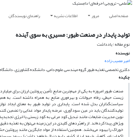
صفحه اصلی
مرور
اطلاعات نشریه
راهنمای نویسندگان
تولید پایدار در صنعت طیور: مسیری به سوی آینده
نوع مقاله : یادداشت
نویسنده
امیر مصیب زاده
دکتری تخصصی تغذیه طیور گروه مهندسی علوم دامی، دانشکده کشاورزی، دانشگاه ارو
چکیده
صنعت طیور امروزه به یکی از مهم‌ترین منابع تأمین پروتئین ارزان برای میلیا
زیست حیطی، رفاه حیوانات و بهره‌وری منابع به همراه داشته است. به هم
سیاست‌گذاران بدل شده است. پایداری در تولید طیور به معنای ایجاد تواز
تولیدکنندگان باید در عین سودآوری، عرضه پایدار مواد غذایی را تضمین کنند. 
نوین مدیریت ضایعات مانند تبدیل کود مرغی به کود زیستی یا انرژی تجدیدپذیر
ویژه‌ای پیدا کرده‌اند. از راهبُردهای کلیدی در این زمینه می‌توان به تغذیه د
خوراک را بهبود می‌بخشد. همچنین استفاده از مواد جایگزین مانند پروتئین ح
(که این امر کاهش خروج ارز از کشور را به دنبال خواهد داشت). بهبود سیستم‌