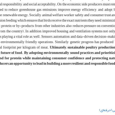
 responsibility, and social acceptability. On the economic side, producers must re
ed to reduce greenhouse gas emissions, improve energy efficiency, and adopt be
 or renewable energy. Socially, animal welfare, worker safety, and consumer trust ar
sion feeding, which ensures that birds receive the exact nutrients they need, minimi
t protein or by-products from other industries, also reduces pressure on conventi
rom the country). In addition, improved housing and ventilation systems not only
 playing a vital role as well. Sensors, automation, and data-driven decision-maki
 environmentally friendly operations. Similarly, genetic progress has produced b
l footprint per kilogram of meat.
Ultimately, sustainable poultry production 
 future of food. By adopting environmentally sound practices and prioritiz
d for protein while maintaining consumer confidence and protecting natural
ucers an opportunity to lead in building a more resilient and responsible food
 (حرفه‌ای)