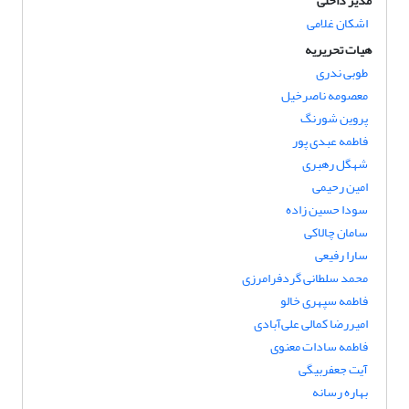
مدیر داخلی
اشکان غلامی
هیات تحریریه
طوبی ندری
معصومه ناصرخیل
پروین شورنگ
فاطمه عبدی پور
شهگل رهبری
امین رحیمی
سودا حسین زاده
سامان چالاکی
سارا رفیعی
محمد سلطانی گردفرامرزی
فاطمه سپهری خالو
امیررضا کمالی علی‌آبادی
فاطمه سادات معنوی
آیت جعفربیگی
بهاره رسانه