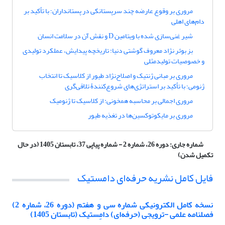
مروری بر وقوع عارضه چند سرپستانکی در پستانداران؛ با تأکید بر
دام‌های اهلی
شیر غنی‌سازی شده با ویتامین D و نقش آن در سلامت انسان
بز بوئر نژاد معروف گوشتی دنیا: تاریخچه پیدایش، عملکرد تولیدی
و خصوصیات تولیدمثلی
مروری بر مبانی ژنتیک و اصلاح‌نژاد طیور از کلاسیک تا انتخاب
ژنومی؛ با تأکید بر استراتژی‌های شروع‌کنندۀ تلاقی‌گری
مروری اجمالی بر محاسبه همخونی: از کلاسیک تا ژنومیک
مروری بر مایکوتوکسین‌ها در تغذیه طیور
شماره جاری:
دوره 26، شماره 2 - شماره پیاپی 37، تابستان 1405 (در حال
تکمیل شدن)
فایل کامل نشریه حرفه‌ای دامستیک
نسخه کامل الکترونیکی شماره سی‌ و هفتم (دوره 26، شماره 2)
فصلنامه علمی -ترویجی (حرفه‌ای) دامِستیک (تابستان 1405)