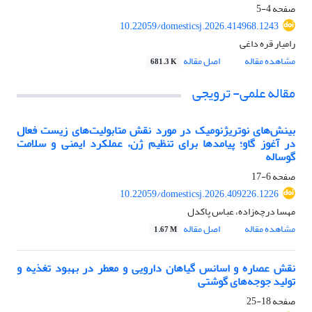
صفحه
4-5
10.22059/domesticsj.2026.414968.1243
رامیار قره داغی
مشاهده مقاله
اصل مقاله
681.3 K
مقاله علمی- ترویجی
بینش‌های نوتریژنومیک در مورد نقش متابولیت‌های زیست‌ فعال
در آغوز گاو؛ پیامدها برای تنظیم ژن، عملکرد ایمنی و سلامت
گوساله
صفحه
6-17
10.22059/domesticsj.2026.409226.1226
مهسا درچه‌زاده، عباس پاکدل
مشاهده مقاله
اصل مقاله
1.67 M
نقش عصاره و اسانس گیاهان دارویی و معطر در بهبود تغذیه و
تولید جوجه‌های گوشتی
صفحه
18-25