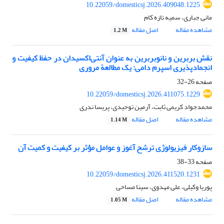
10.22059/domesticsj.2026.409048.1225
مانی جباری، سمیه تازه کام
مشاهده مقاله
اصل مقاله
1.2 M
نقش بربرین و نانو‌بربرین به ‌عنوان آنتی‌اکسیدان در حفظ کیفیت و
انجمادپذیری اسپرم دامی: یک مطالعة مروری
صفحه
26-32
10.22059/domesticsj.2026.411075.1229
محمدجواد کریمی ثابت، آرمین توحیدی، پریسا ندری
مشاهده مقاله
اصل مقاله
1.14 M
سازوکار فیزیولوژی ترشح آغوز و عوامل مؤثر بر کیفیت و کمیت آن
صفحه
33-38
10.22059/domesticsj.2026.411520.1231
پوریا وکیلی، علی مهدوی، سینا مساحی
مشاهده مقاله
اصل مقاله
1.05 M