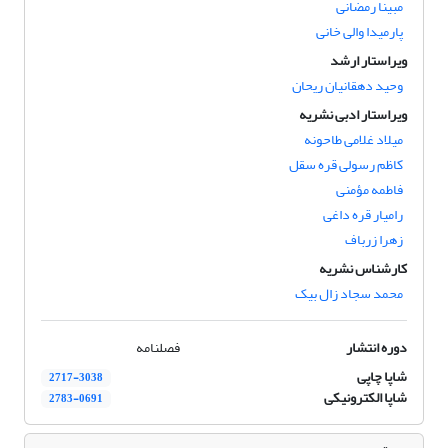
مبینا رمضانی
پارمیدا والی خانی
ویراستار ارشد
وحید دهقانیان ریحان
ویراستار ادبی نشریه
میلاد غلامی طاحونه
کاظم رسولی قره سقل
فاطمه مؤمنی
رامیار قره داغی
زهرا زرباف
کارشناس نشریه
محمد سجاد زال بیک
دوره انتشار
فصلنامه
شاپا چاپی
2717-3038
شاپا الکترونیکی
2783-0691