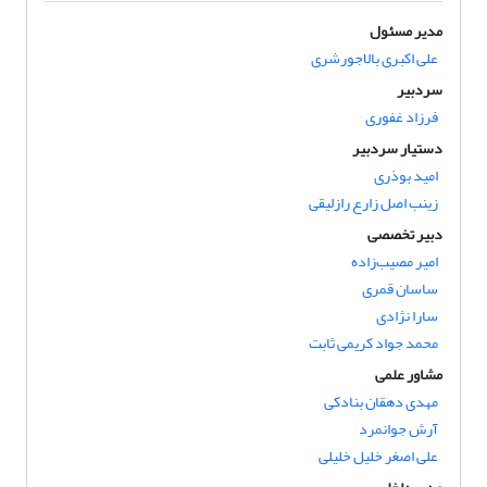
مدیر مسئول
علی اکبری بالاجورشری
سردبیر
فرزاد غفوری
دستیار سردبیر
امید بوذری
زینب اصل زارع رازلیقی
دبیر تخصصی
امیر مصیب‌زاده
ساسان قمری
سارا نژادی
محمد جواد کریمی ثابت
مشاور علمی
مهدی دهقان بنادکی
آرش جوانمرد
علی اصغر خلیل خلیلی