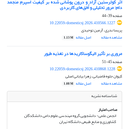
اثر کوئرستین آزاد و درون پوشانی شده بر کیفیت اسپرم منجمد
دام: مرور تحلیلی و اُفق‌های کاربردی
صفحه
39-44
10.22059/domesticsj.2026.410566.1227
پریسا ندری، آرمین توحیدی
مشاهده مقاله
اصل مقاله
1.13 M
مروری بر تأثیر الیگوساکاریدها در تغذیه طیور
صفحه
45-51
10.22059/domesticsj.2026.410868.1228
کیوان جلوه قاضیانی، زهرا بیابانی اصلی
مشاهده مقاله
اصل مقاله
1.08 M
شناسنامه نشریه
صاحب امتیاز
انجمن علمی- دانشجویی گروه مهندسی علوم دامی دانشکدگان
کشاورزی و منابع طبیعی دانشگاه تهران