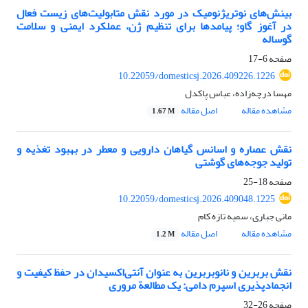
بینش‌های نوتریژنومیک در مورد نقش متابولیت‌های زیست‌ فعال
در آغوز گاو؛ پیامدها برای تنظیم ژن، عملکرد ایمنی و سلامت
گوساله
صفحه
6-17
10.22059/domesticsj.2026.409226.1226
مهسا درچه‌زاده، عباس پاکدل
مشاهده مقاله
اصل مقاله
1.67 M
نقش عصاره و اسانس گیاهان دارویی و معطر در بهبود تغذیه و
تولید جوجه‌های گوشتی
صفحه
18-25
10.22059/domesticsj.2026.409048.1225
مانی جباری، سمیه تازه کام
مشاهده مقاله
اصل مقاله
1.2 M
نقش بربرین و نانو‌بربرین به ‌عنوان آنتی‌اکسیدان در حفظ کیفیت و
انجمادپذیری اسپرم دامی: یک مطالعة مروری
صفحه
26-32