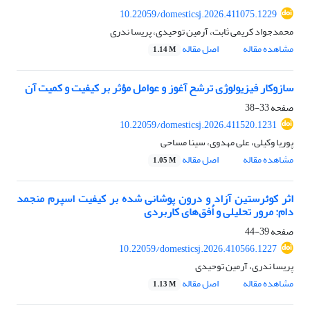
10.22059/domesticsj.2026.411075.1229
محمدجواد کریمی ثابت، آرمین توحیدی، پریسا ندری
مشاهده مقاله
اصل مقاله
1.14 M
سازوکار فیزیولوژی ترشح آغوز و عوامل مؤثر بر کیفیت و کمیت آن
صفحه
33-38
10.22059/domesticsj.2026.411520.1231
پوریا وکیلی، علی مهدوی، سینا مساحی
مشاهده مقاله
اصل مقاله
1.05 M
اثر کوئرستین آزاد و درون پوشانی شده بر کیفیت اسپرم منجمد
دام: مرور تحلیلی و اُفق‌های کاربردی
صفحه
39-44
10.22059/domesticsj.2026.410566.1227
پریسا ندری، آرمین توحیدی
مشاهده مقاله
اصل مقاله
1.13 M