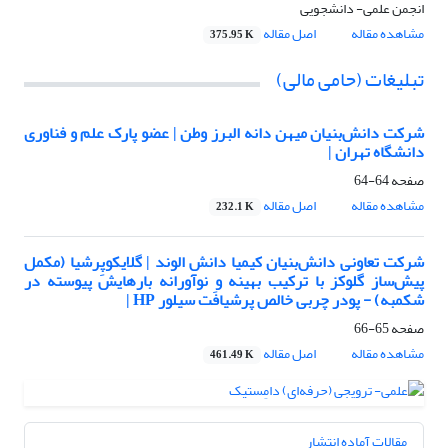
انجمن علمی- دانشجویی
مشاهده مقاله
اصل مقاله
375.95 K
تبلیغات (حامی مالی)
شرکت دانش‌بنیان میهن دانه البرز وطن | عضو پارک علم و فناوری
دانشگاه تهران |
صفحه
64-64
مشاهده مقاله
اصل مقاله
232.1 K
شرکت تعاونی دانش‌بنیان کیمیا دانش الوند | گلایکوپِرشیا (مکمل
پیش‌ساز گلوکز با ترکیب بهینه و نوآورانه بارهایش پیوسته در
شکمبه) - پودر چربی خالص پرشیافَت سیلور HP |
صفحه
65-66
مشاهده مقاله
اصل مقاله
461.49 K
مقالات آماده انتشار