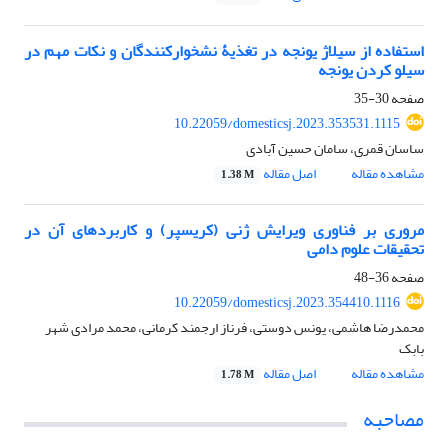
استفاده از سیلاژ یونجه در تغذیۀ نشخوارکنندگان و نکات مهم در
سیلو کردن یونجه
صفحه
30-35
10.22059/domesticsj.2023.353531.1115
ساسان قمری، سامان حسین آبادی
مشاهده مقاله
اصل مقاله
1.38 M
مروری بر فناوری ویرایش ژنی (کریسپر) و کاربردهای آن در
تحقیقات علوم دامی
صفحه
36-48
10.22059/domesticsj.2023.354410.1116
محمدرضا هاشمی، یونس دوستی، فرناز ارجمند کرمانی، محمد مرادی شهر
بابک
مشاهده مقاله
اصل مقاله
1.78 M
مصاحبه