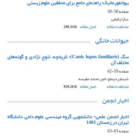
بیوانفورماتیک؛ راهنمای جامع برای محققین علوم زیستی
صفحه
58-58
سارا رفیعی
مشاهده مقاله
اصل مقاله
290.24 K
حیوانات خانگی
سگ (Canis lupus familiaris)؛ تاریخچه، تنوع نژادی و گونه‌های
مختلف آن
صفحه
59-62
شبنم رحیملو، امیر محمد مقیسه
مشاهده مقاله
اصل مقاله
950.26 K
اخبار انجمن
اخبار انجمن علمی- دانشجویی گروه مهندسی علوم دامی دانشگاه
تهران در زمستان 1401
صفحه
63-63