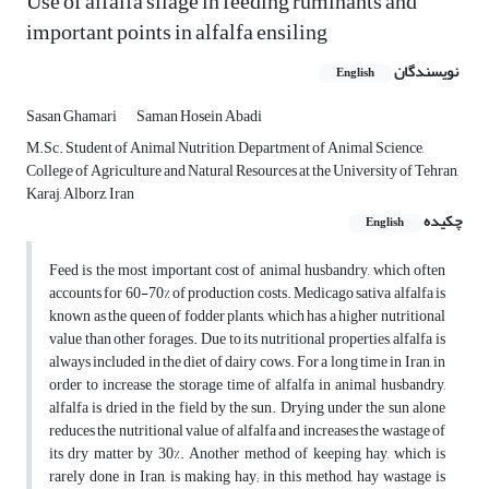
Use of alfalfa silage in feeding ruminants and
important points in alfalfa ensiling
نویسندگان
English
Sasan Ghamari
Saman Hosein Abadi
M.Sc. Student of Animal Nutrition, Department of Animal Science,
College of Agriculture and Natural Resources at the University of Tehran,
Karaj, Alborz, Iran
چکیده
English
Feed is the most important cost of animal husbandry, which often
accounts for 60-70% of production costs. Medicago sativa alfalfa is
known as the queen of fodder plants, which has a higher nutritional
value than other forages. Due to its nutritional properties, alfalfa is
always included in the diet of dairy cows. For a long time in Iran, in
order to increase the storage time of alfalfa in animal husbandry,
alfalfa is dried in the field by the sun. Drying under the sun alone
reduces the nutritional value of alfalfa and increases the wastage of
its dry matter by 30%. Another method of keeping hay, which is
rarely done in Iran, is making hay; in this method, hay wastage is