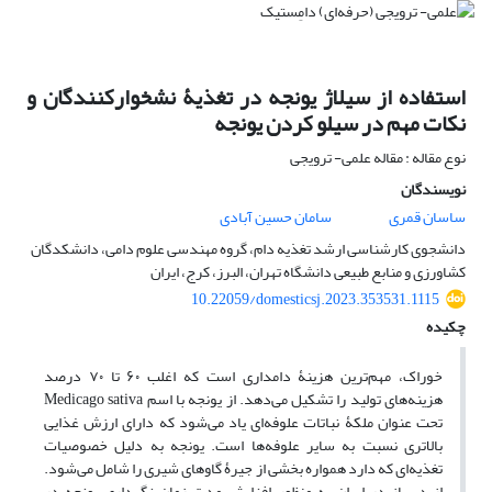
استفاده از سیلاژ یونجه در تغذیۀ نشخوارکنندگان و
نکات مهم در سیلو کردن یونجه
نوع مقاله : مقاله علمی- ترویجی
نویسندگان
ساسان قمری
سامان حسین آبادی
دانشجوی کارشناسی ارشد تغذیه دام، گروه مهندسی علوم دامی، دانشکدگان
کشاورزی و منابع طبیعی دانشگاه تهران، البرز، کرج، ایران
10.22059/domesticsj.2023.353531.1115
چکیده
خوراک، مهم‌ترین هزینۀ دامداری است که اغلب ۶۰ تا ۷۰ درصد
هزینه‌های تولید را تشکیل می‌دهد. از یونجه با اسم Medicago sativa
تحت عنوان ملکۀ نباتات علوفه‌ای یاد می‌شود که دارای ارزش غذایی
بالاتری نسبت به سایر علوفه‌ها است. یونجه به دلیل خصوصیات
تغذیه‌ای که دارد همواره بخشی از جیرۀ گاوهای شیری را شامل می‌شود.
از دیرباز در ایران به ‌منظور افزایش مدت زمان نگهداری یونجه در