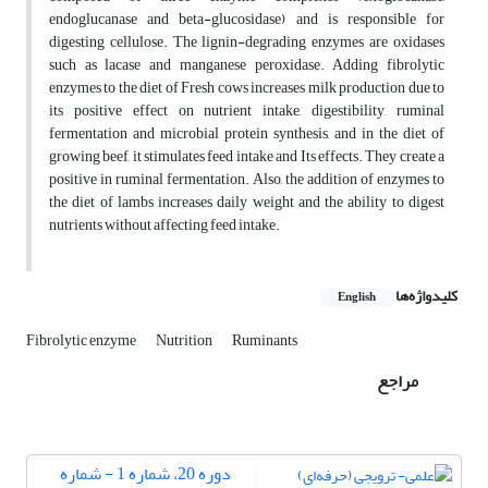
endoglucanase and beta-glucosidase) and is responsible for
digesting cellulose. The lignin-degrading enzymes are oxidases
such as lacase and manganese peroxidase. Adding fibrolytic
enzymes to the diet of Fresh cows increases milk production due to
its positive effect on nutrient intake, digestibility, ruminal
fermentation and microbial protein synthesis, and in the diet of
growing beef, it stimulates feed intake and Its effects. They create a
positive in ruminal fermentation. Also, the addition of enzymes to
the diet of lambs increases daily weight and the ability to digest
nutrients without affecting feed intake.
کلیدواژه‌ها
English
Fibrolytic enzyme
Nutrition
Ruminants
مراجع
دوره 20، شماره 1 - شماره