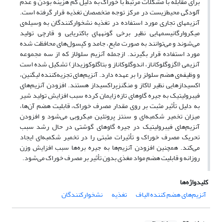
برای مقابله با مشکلات مرتبط با خوراک به دلیل کم ­هزینه بودن و عدم
آلودگی محیط‌‌زیست در مرکز توجه متخصصان تغذیه قرار گرفته است.
آنزیم­های تجاری مورد استفاده در تغذیه نشخوارکنندگان به ‌وسیله‌ی
میکرو­ارگانیسم­هایی نظیر برخی گونه­های باکتریایی و قارچی تولید
می‌شوند و می‌توانند به صورت مایع، جامد و کپسول‌های محافظت شده
مورد استفاده قرار بگیرند. ازجمله آنزیم سلولاز که از سه مجموعه
آنزیمی (اگزوگلوکاناز، اندوگلوکاناز و بتاگلوکوزیداز) تشکیل‌ شده است
و وظیفه‌ی هضم سلولز را بر عهده دارد. آنزیم‌های تجزیه‌کننده لیگنین،
اکسیدازهایی نظیر لاکاز و منگنز­پراکسیداز هستند. افزودن آنزیم‌های
فیبرولیتیک به جیره گاوهای تازه‌ زایمان کرده سبب افزایش تولید شیر
به دلیل تأثیر مثبت بر روی مقدار مصرف خوراک، قابلیت هضم آن‌ها،
میزان تخمیر شکمبه‌ای و سنتز پروتئین میکروبی می‌شود و افزودن
آنزیم‌های فیبرولیتیک در جیره گاوهای گوشتی در حال رشد سبب
تحریک مصرف خوراک و تأثیرات مثبتی را در تخمیر شکمبه‌ای ایجاد
می‌کند. همچنین افزودن آنزیم‌ها به جیره بره‌ها سبب افزایش وزن
روزانه و قابلیت هضم مواد مغذی بدون تأثیر بر مصرف خوراک می‌شود.
کلیدواژه‌ها
آنزیم‌های هضم کننده الیاف
تغذیه
نشخوارکنندگان