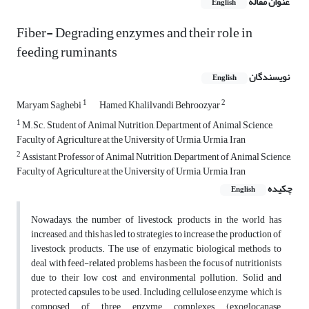
عنوان مقاله
English
Fiber- Degrading enzymes and their role in
feeding ruminants
نویسندگان
English
1
2
Maryam Saghebi
Hamed Khalilvandi Behroozyar
1
M.Sc. Student of Animal Nutrition, Department of Animal Science,
Faculty of Agriculture at the University of Urmia, Urmia, Iran
2
Assistant Professor of Animal Nutrition, Department of Animal Science,
Faculty of Agriculture at the University of Urmia, Urmia, Iran
چکیده
English
Nowadays, the number of livestock products in the world has
increased, and this has led to strategies to increase the production of
livestock products. The use of enzymatic biological methods to
deal with feed-related problems has been the focus of nutritionists
due to their low cost and environmental pollution. Solid and
protected capsules to be used. Including cellulose enzyme, which is
composed of three enzyme complexes (exoglocanase,