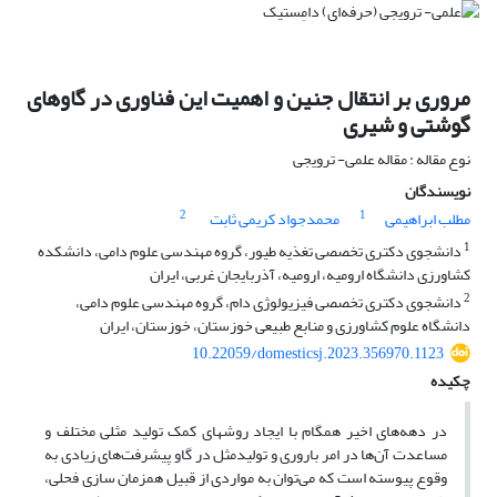
مروری بر انتقال جنین و اهمیت این فناوری در گاوهای
گوشتی و شیری
نوع مقاله : مقاله علمی- ترویجی
نویسندگان
2
1
مطلب ابراهیمی
محمدجواد کریمی ثابت
1
دانشجوی دکتری تخصصی تغذیه طیور، گروه مهندسی علوم دامی، دانشکده
کشاورزی دانشگاه ارومیه، ارومیه، آذربایجان غربی، ایران
2
دانشجوی دکتری تخصصی فیزیولوژی دام، گروه مهندسی علوم دامی،
دانشگاه علوم کشاورزی و منابع طبیعی خوزستان، خوزستان، ایران
10.22059/domesticsj.2023.356970.1123
چکیده
در دهه‌های اخیر همگام با ایجاد روش‎های کمک تولید مثلی مختلف و
مساعدت آن‌ها در امر باروری و تولیدمثل در گاو پیشرفت‌های زیادی به
وقوع پیوسته است که می‌توان به مواردی از قبیل همزمان سازی فحلی،