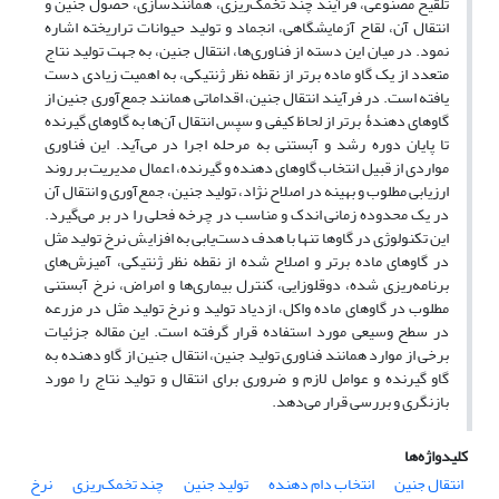
تلقیح مصنوعی، فرآیند چند تخمک‌ریزی، همانندسازی، حصول جنین و
انتقال آن، لقاح آزمایشگاهی، انجماد و تولید حیوانات تراریخته اشاره
نمود. در میان این دسته از فناوری‌ها، انتقال جنین، به جهت تولید نتاج
متعدد از یک گاو ماده برتر از نقطه نظر ژنتیکی، به اهمیت زیادی دست
یافته است. در فرآیند انتقال جنین، اقداماتی همانند جمع‌آوری جنین از
گاوهای دهندۀ برتر از لحاظ کیفی و سپس انتقال آن‌ها به گاوهای گیرنده
تا پایان دوره رشد و آبستنی به مرحله اجرا در می‌آید. این فناوری
مواردی از قبیل انتخاب گاوهای دهنده و گیرنده، اعمال مدیریت بر روند
ارزیابی مطلوب و بهینه در اصلاح نژاد، تولید جنین، جمع‌آوری و انتقال آن
در یک محدوده زمانی اندک و مناسب در چرخه فحلی را در بر می‌گیرد.
این تکنولوژی در گاوها تنها با هدف دست‌یابی به افزایش نرخ تولید مثل
در گاوهای ماده برتر و اصلاح شده از نقطه نظر ژنتیکی، آمیزش‌های
برنامه‌ریزی شده، دوقلوزایی، کنترل بیماری‌ها و امراض، نرخ آبستنی
مطلوب در گاوهای ماده واکل، ازدیاد تولید و نرخ تولید مثل در مزرعه
در سطح وسیعی مورد استفاده قرار گرفته است. این مقاله جزئیات
برخی از موارد همانند فناوری تولید جنین، انتقال جنین از گاو دهنده به
گاو گیرنده و عوامل لازم و ضروری برای انتقال و تولید نتاج را مورد
بازنگری و بررسی قرار می‌دهد.
کلیدواژه‌ها
انتقال جنین
انتخاب دام دهنده
تولید جنین
چند تخمک‌ریزی
نرخ