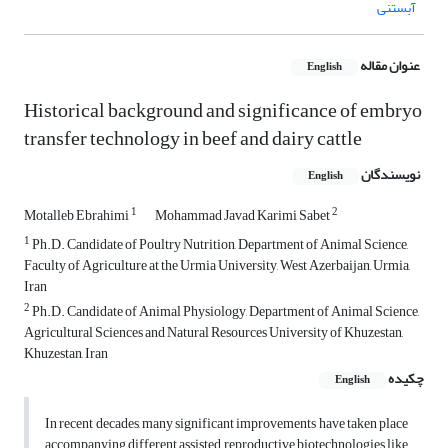
آبستنی
عنوان مقاله
English
Historical background and significance of embryo
transfer technology in beef and dairy cattle
نویسندگان
English
1
2
Motalleb Ebrahimi
Mohammad Javad Karimi Sabet
1
Ph.D. Candidate of Poultry Nutrition, Department of Animal Science,
Faculty of Agriculture at the Urmia University, West Azerbaijan, Urmia,
Iran
2
Ph.D. Candidate of Animal Physiology, Department of Animal Science,
Agricultural Sciences and Natural Resources University of Khuzestan,
Khuzestan, Iran
چکیده
English
In recent decades, many significant improvements have taken place
accompanying different assisted reproductive biotechnologies like