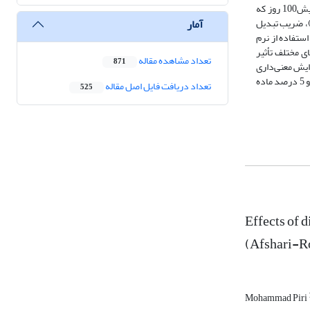
آلی) و 3 - جیره پایه به همراه مکمل Hepta mix به میزان 5 درصد کنسانتره (روی آلی، مس آلی، منگنز آلی، کروم آلی، سلنیم آلی، آهن آلی، کبالت آلی) بود. دورۀ آزمایش100 روز که
آمار
 90 روز دوره اصلی و 10 روز دوره عادت‌دهی بود. داده‌های جمع‌آوری شده از این آزمایش شامل ماده خشک مصرفی (DMI)، میانگین افزایش وزن روزانه (ADG)، ضریب تبدیل
 استفاده از نرم
ایشی، تفاوت معنی‌داری مشاهده نشد (0/05<P). همچنین، تیمارهای مختلف تأثیر
تعداد مشاهده مقاله
871
کل افزایش معنی‌داری
را نشان ندادند (0/05>P). به صورت کلی، نتایج آزمایش حاضر نشان می‌دهد مکمل‌های مواد معدنی کم مصرف می‌تواند بدون اثر منفی بر عملکرد به میزان 2/5 درصد و 5 درصد ماده
تعداد دریافت فایل اصل مقاله
525
Effects of 
(Afshari-
Mohammad Piri