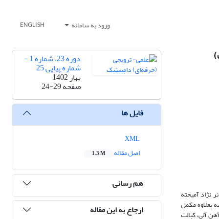
ورود به سامانه
ENGLISH
)
دوره 23، شماره 1 -
شماره پیاپی 25
بهار 1402
صفحه
24-29
فایل ها
XML
اصل مقاله
1.3 M
هم رسانی
رف با کیلات‌های آلی بر عملکرد بره‌های پرواری (افشاری-رومانوف) انجام شد. 24 رأس بره نر نژاد آمیخته
رد استفاده شامل 1- جیره شاهد به همراه مکمل معمولی مواد معدنی و ویتامینی، 2- جیره پایه بعلاوه مکمل
ارجاع به این مقاله
ی، سلنیم آلی، آهن آلی، کبالت