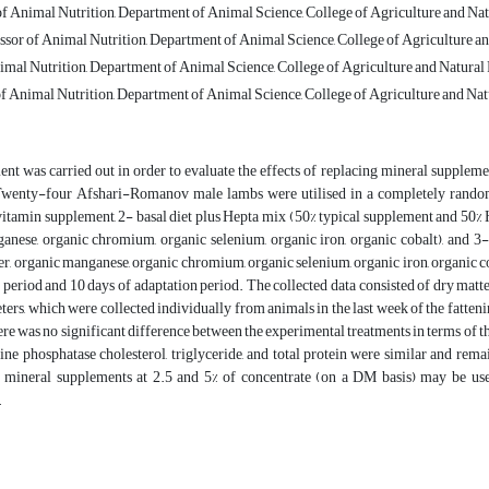
 Animal Nutrition, Department of Animal Science, College of Agriculture and Natur
sor of Animal Nutrition, Department of Animal Science, College of Agriculture and 
mal Nutrition, Department of Animal Science, College of Agriculture and Natural Re
 Animal Nutrition, Department of Animal Science, College of Agriculture and Natur
nt was carried out in order to evaluate the effects of replacing mineral supplem
enty-four Afshari-Romanov male lambs were utilised in a completely randomize
itamin supplement, 2- basal diet plus Hepta mix (50% typical supplement and 50% H
anese, organic chromium, organic selenium, organic iron, organic cobalt), and 3-
r, organic manganese, organic chromium, organic selenium, organic iron, organic c
period and 10 days of adaptation period. The collected data consisted of dry matt
ers, which were collected individually from animals in the last week of the fatten
re was no significant difference between the experimental treatments in terms of t
line phosphatase cholesterol, triglyceride, and total protein were similar and re
e mineral supplements at 2.5 and 5% of concentrate (on a DM basis) may be use
.