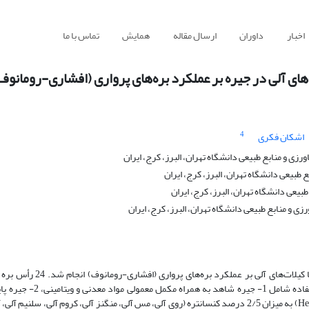
اخبار
داوران
ارسال مقاله
همایش
تماس با ما
ای آلی در جیره بر عملکرد بره‌های پرواری (افشاری-رومانوف
4
اشکان فکری
و منابع طبیعی دانشگاه تهران، البرز، کرج، ایران
بیعی دانشگاه تهران، البرز، کرج، ایران
عی دانشگاه تهران، البرز، کرج، ایران
 منابع طبیعی دانشگاه تهران، البرز، کرج، ایران
این آزمایش به منظور ارزیابی اثرات جایگزینی مکمل مواد معدنی کم مص
افشاری-رومانوف در یک طرح کاملاً تصادفی استفاده شد. جیره‌های مو
Hepta mix به شکل سرک (50 درصد مکمل معمولی و 50 درصد مکمل Hepta mix) به میزان 2/5 درصد کنسانتره (روی آلی، مس آلی، منگنز آلی، کروم آل