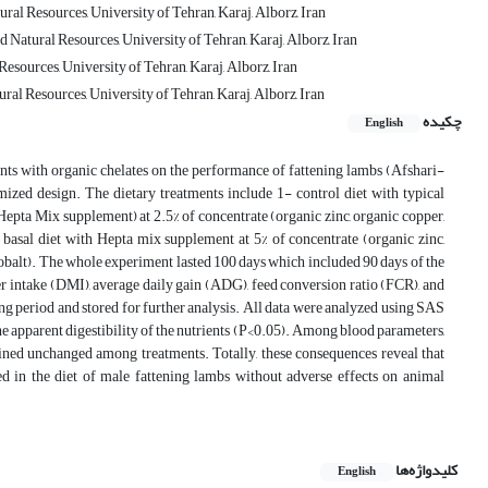
al Resources, University of Tehran, Karaj, Alborz, Iran
Natural Resources, University of Tehran, Karaj, Alborz, Iran
sources, University of Tehran, Karaj, Alborz, Iran
al Resources, University of Tehran, Karaj, Alborz, Iran
چکیده
English
ents with organic chelates on the performance of fattening lambs (Afshari-
d design. The dietary treatments include 1- control diet with typical
epta Mix supplement) at 2.5% of concentrate (organic zinc, organic copper,
 basal diet with Hepta mix supplement at 5% of concentrate (organic zinc,
obalt). The whole experiment lasted 100 days which included 90 days of the
er intake (DMI), average daily gain (ADG), feed conversion ratio (FCR), and
ing period and stored for further analysis. All data were analyzed using SAS
he apparent digestibility of the nutrients (P<0.05). Among blood parameters,
mained unchanged among treatments. Totally, these consequences reveal that
d in the diet of male fattening lambs without adverse effects on animal
کلیدواژه‌ها
English