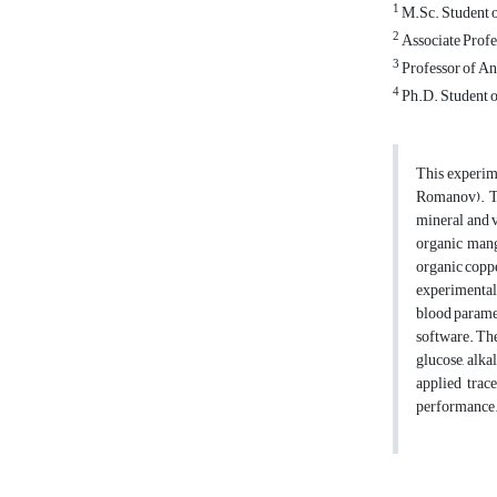
1
M.Sc. Student of
2
Associate Profes
3
Professor of Ani
4
Ph.D. Student of
This experime
Romanov). Tw
mineral and v
organic mang
organic coppe
experimental 
blood paramet
software. The
glucose, alka
applied trac
performance