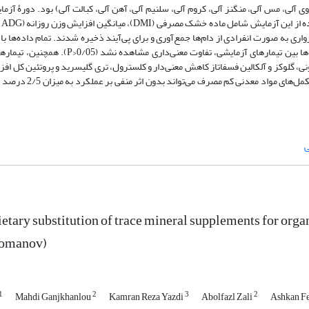
شامل
رۀ پرواری به صورت انفرادی از دام‌ها جمع‌آوری و برای پی‌آیند ذخیره شدند. تمام داده‌ها با
افزار SAS مورد تجزیه و تحلیل قرار گرفت. به لحاظ قابلیت هضم ظاهری جیره‌ها بین تیمارهای آزم
 است (0/05<P). در بین فراسنجه‌های خونی، گلوکز و آلکالین فسفاتاز کاهش معنی‌دار و کلسترول، تری گلیسرید و پروتئین 
ی
dietary substitution of trace mineral supplements for org
Romanov)
1
2
3
2
Mahdi Ganjkhanlou
Kamran Reza Yazdi
Abolfazl Zali
Ashkan F