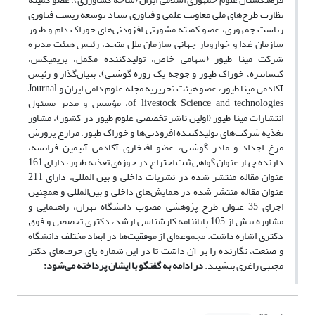
نظارت طرح‌های ملی معاونت علمی و فناوری ستاد توسعه زیست فناوری
ریاست جمهوری، عضو کمیته مشورتی افزودنی‌های خوراک دام و طیور
سازمان غذا و خواروبار جهانی سازمان ملل متحد، رئیس هیئت مدیره
شرکت مینا طیور (سهامی خاص، تولیدکننده مکمل، پریمیکس،
کنسانتره، خوراک طیور و جوجه یک روزه گوشتی)، بنیان‌گذار و رئیس
آکادمی مینا طیور، عضو هیئت تحریریه مجله علوم دامی ایران و Journal
of livestock Science and technologies، مؤسس و مدیر مسئول
انتشارات مینا طیور (اولین ناشر تخصصی علوم طیور در کشور)، مشاور
تغذیه شرکت‌های تولیدکننده افزودنی‌ها و خوراک طیور، مزارع پرورش
مرغ اجداد و مادر گوشتی، عضو افتخاری آکادمی آنیمین فرانسه،
دارنده چهار عنوان گواهی ثبت اختراع در حوزه‌ی تغذیه طیور، دارای 161
عنوان مقاله منتشر شده در نشریات داخلی و بین المللی، دارای 211
عنوان مقاله منتشر شده در همایش‌های داخلی و بین‌المللی و همچنین
اجرای 35 عنوان طرح پژوهشی مصوب دانشگاه تهران، راهنمایی و
مشاوره بیش از 105 پایان‎‎نامه کارشناسی ارشد، دکتری تخصصی و فوق
دکتری اشاره داشت. مجموعه‌ای از موفقیت‌ها در ابعاد مختلف دانشگاه
و صنعت، نگارنده را بر آن داشت تا در این شماره پای حرف‌های دکتر
مجتبی زاغری بنشیند.
در ادامه به گفتگو با ایشان پرداخته می‌شود: