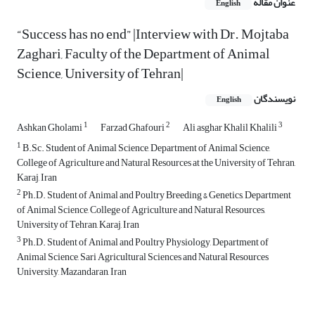
عنوان مقاله
English
“Success has no end” |Interview with Dr. Mojtaba
Zaghari, Faculty of the Department of Animal
Science, University of Tehran|
نویسندگان
English
1
2
3
Ashkan Gholami
Farzad Ghafouri
Ali asghar Khalil Khalili
1
B.Sc. Student of Animal Science, Department of Animal Science,
College of Agriculture and Natural Resources at the University of Tehran,
Karaj, Iran
2
Ph.D. Student of Animal and Poultry Breeding & Genetics, Department
of Animal Science, College of Agriculture and Natural Resources,
University of Tehran, Karaj, Iran
3
Ph.D. Student of Animal and Poultry Physiology, Department of
Animal Science, Sari Agricultural Sciences and Natural Resources
University, Mazandaran, Iran