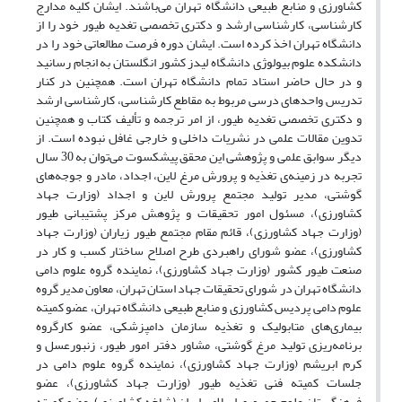
کشاورزی و منابع طبیعی دانشگاه تهران می‌باشند. ایشان کلیه مدارج
کارشناسی، کارشناسی ارشد و دکتری تخصصی تغدیه طیور خود را از
دانشگاه تهران اخذ کرده است. ایشان دوره فرصت مطالعاتی خود را در
دانشکده علوم بیولوژی دانشگاه لیدز کشور انگلستان به انجام رسانید
و در حال حاضر استاد تمام دانشگاه تهران است. همچنین در کنار
تدریس واحدهای درسی مربوط به مقاطع کارشناسی، کارشناسی ارشد
و دکتری تخصصی تغدیه طیور، از امر ترجمه و تألیف کتاب و همچنین
تدوین مقالات علمی در نشریات داخلی و خارجی غافل نبوده است. از
دیگر سوابق علمی و پژوهشی این محقق پیشکسوت می‌توان به 30 سال
تجربه در زمینه‌ی تغذیه و پرورش مرغ لاین، اجداد، مادر و جوجه‌های
گوشتی، مدیر تولید مجتمع پرورش لاین و اجداد (وزارت جهاد
کشاورزی)، مسئول امور تحقیقات و پژوهش مرکز پشتیبانی طیور
(وزارت جهاد کشاورزی)، قائم مقام مجتمع طیور زیاران (وزارت جهاد
کشاورزی)، عضو شورای راهبردی طرح اصلاح ساختار کسب و کار در
صنعت طیور کشور (وزارت جهاد کشاورزی)، نماینده گروه علوم دامی
دانشگاه تهران در شورای تحقیقات جهاد استان تهران، معاون مدیر گروه
علوم دامی پردیس کشاورزی و منابع طبیعی دانشگاه تهران، عضو کمیته
بیماری‌های متابولیک و تغذیه سازمان دامپزشکی، عضو کارگروه
برنامه‌ریزی تولید مرغ گوشتی، مشاور دفتر امور طیور، زنبورعسل و
کرم ابریشم (وزارت جهاد کشاورزی)، نماینده گروه علوم دامی در
جلسات کمیته فنی تغذیه طیور (وزارت جهاد کشاورزی)، عضو
فرهنگستان علوم جمهوری اسلامی ایران (شاخه کشاورزی)، عضو کمیته