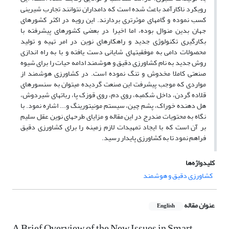
رویکرد ناکارآمد باعث شده است که دامداران نتوانند تجارب شیرینی
کسب نموده و گام­های موثرتری بردارند. این رویه در اکثر کشورهای
جهان بدین منوال بوده، اما اخیرا در بعضی کشورهای پیشرفته با
بکارگیری تکنولوژی جدید و راهکارهای نوین در امر تهیه و تولید
محصولات دامی به موفقیت­های شایانی دست یافته و با به راه اندازی
روش جدید به نام کشاورزی دقیق و هوشمند ادامه حیات را برای شیوه
صنعتی کاملا مخدوش و تنگ نموده است. در کشاورزی هوشمند از
مواردی که موجب پیشرفت این صنعت گردیده می­توان به سنسور­های
قلاده گردن، داخل شکمبه، روی دم، روی قوزک پا، ربات­های شیردوش،
هل دهنده خوراک، پشم چین، سیستم مونیتورینگ و... اشاره نمود. با
نگاه به محتویات مندرج در این مقاله و مزایای طرح­های نوین عقل سلیم
بر آن است که با ایجاد تمهیدات لازم زمینه را برای کشاورزی دقیق
فراهم نمود تا به کشاورزی پایدار رسید.
کلیدواژه‌ها
کشاورزی دقیق و هوشمند
عنوان مقاله
English
A Brief Overview of the New Issues in Smart