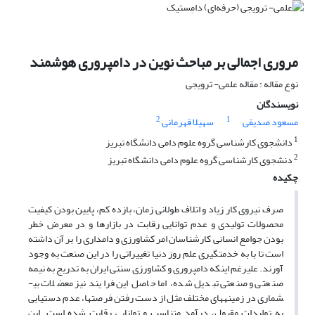
مروری اجمالی بر مباحث نوین در دامپروری هوشمند
نوع مقاله : مقاله علمی- ترویجی
نویسندگان
2
1
مسعود صدیقی
سهیلا قهرمانی
1
دانشجوی کارشناسی گروه علوم دامی دانشگاه تبریز
2
دنشجوی کارشناسی گروه علوم دامی دانشگاه تبریز
چکیده
صرف نیروی کار زیاد و اتلاف طولانی زمان، بازده کم، پایین بودن کیفیت
محصولات تولیدی و عدم توانایی رقابت در بازارها و در معرض خطر
بودن جوامع انسانی کارشناسان امر کشاورزی و دامداری را بر آن داشته
است تا با به خدمت­گیری علم روز دنیا تغییراتی را در این صنعت به وجود
آورند. علی­رغم اینکه دامپروری و کشاورزی سنتی ایران به تدریج به نیمه
صنعتی و صنعتی تبدیل شده، اما حاصل این فرایند نیز معضلات بی­
شماری در زمینه­های مختلف مثل از دست رفتن فرصت­ها، عدم دستیابی
به تولیدات مقبول، درآمد متناسب و توانایی رقابت شده است. این