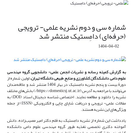
شماره سی و دوم نشریه علمی- ترویجی
(حرفه‌ای) دامِستیک منتشر شد
1404-04-02
به گزارش کمیته رسانه و نشریات انجمن علمی- دانشجویی گروه مهندسی
علوم دامی دانشکدگان کشاورزی و منابع طبیعی دانشگاه تهران،
اولین شماره از
دورۀ بیست و پنجم نشریه دامِستیک در بهار 1404 منتشر شد و علاقه‌مندان
می‌توانند با مراجعه به آدرس (https://domesticsj.ut.ac.ir/) بخش‌های مختلف
نشریه را دانلود و مطالعه نمایند. اختصاص شناسه دیجیتال اسناد (DOI) به
مقالات علمی- ترویجی و دریافت شاپای چاپی و الکترونیکی (ISSN) از جمله
ویژگی‌های این نشریه هستند.
یادداشت این شماره از نشریه دامِستیک، به قلم دکتر امیر مصیب‌زاده، دانش
آموخته دکتری تخصصی تغذیه طیور گروه مهندسی علوم دامی دانشکده
کشاورزی دانشگاه ارومیه با عنوان "تولید پایدار در صنعت طیور: مسیری به