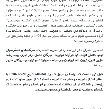
سوی آینده" به رشته تحریر در آمده است. مقالات علمی- ترویجی، مصاحبه با
دکتر امیر عطار، مدیر عامل و رئیس هیئت مدیره شرکت خوراک پرداز هزاره
نوین، بخش ارتباطات علمی "معرفی گروه مهندسی علوم دامی دانشکده
کشاورزی دانشگاه شهید باهنر کرمان"، معرفی کتاب "چکیده بیوشیمی"،
بخش آشنایی با حیوانات خانگی تحت عنوان "اهمیت پرورش حیوانات خانگی و
اثرات آن از دیدگاه‌های مختلف"، و همچنین اخبار انجمن علمی- دانشجویی و
گروه مهندسی علوم دامی دانشگاه تهران در بهار 1404 از جمله بخش‌های این
شماره از نشریه هستند.
همچنین حامیان مالی این شماره از نشریه دامِستیک،
شرکت‌های دانش‌بنیان
کیمیا دانش الوند، کیا فرآیند نوتریکا، مهرگان مکمل برتر البرز، بهبد رشد
افزون البرز، تیوان دام ایرانیان، پارسینه دام پارتاک و تولیدی بازرگانی سپهر
می‌باشند.
قابل توجه است که براساس مجوز شماره 7402841 تاریخ 1398/12/20 با
اعطای امتیاز نشریه حرفه‌ای به "نشریه دامِستیک" از سوی معاونت محترم
پژوهشی دانشگاه تهران موافقت شده است. بر این اساس، نشریه دامِستیک
یک نشریه علمی- ترویجی یک امتیازی محسوب می‌شود.
دسترسی سریع