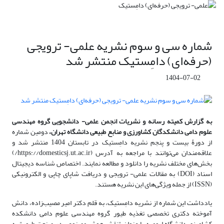
شماره سی و سوم نشریه علمی- ترویجی
(حرفه‌ای) دامِستیک منتشر شد
1404-07-02
به گزارش کمیته رسانه و نشریات انجمن علمی- دانشجویی گروه مهندسی
علوم دامی دانشکدگان کشاورزی و منابع طبیعی دانشگاه تهران،
دومین شماره
از دورۀ بیست و پنجم نشریه دامِستیک در تابستان 1404 منتشر شد و
علاقه‌مندان می‌توانند با مراجعه به آدرس (https://domesticsj.ut.ac.ir/)
بخش‌های مختلف نشریه را دانلود و مطالعه نمایند. اختصاص شناسه دیجیتال
اسناد (DOI) به مقالات علمی- ترویجی و دریافت شاپای چاپی و الکترونیکی
(ISSN) از جمله ویژگی‌های این نشریه هستند.
یادداشت این شماره از نشریه دامِستیک، به قلم دکتر امیر مصیب‌زاده، دانش
آموخته دکتری تخصصی تغذیه طیور گروه مهندسی علوم دامی دانشکده
کشاورزی دانشگاه ارومیه با عنوان "نقش هوش مصنوعی در صنعت طیور" به