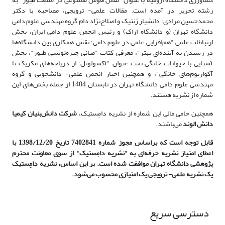
رشته تحریر در آمده است. مقالات علمی- ترویجی، مصاحبه با دکتر
محمدحسین مرادی؛ دانشیار ژنتیک و اصلاح‌نژاد دام گروه مهندسی علوم دامی
دانشگاه تهران (و دانشگاه اراک) و رئیس انجمن علوم دامی ایران، بخش
ارتباطات علمی "هم‌افزایی علمی در علوم دامی؛ نقش همکاری بین دانشگاه‌ها
در رسیدن به آینده‌ای بهتر"، معرفی کتاب "مبانی جیره‌نویسی طیور"، بخش
آشنایی با حیوانات خانگی تحت عنوان "آکسولوتل؛ از دریاچه‌های مکزیک تا
آکواریوم‌های خانگی"، و همچنین اخبار انجمن علمی- دانشجویی و گروه
مهندسی علوم دامی دانشگاه تهران در تابستان 1404 از جمله بخش‌های این
شماره از نشریه هستند.
همچنین حامی مالی این شماره از نشریه دامِستیک،
شرکت‌ دانش‌بنیان کیمیا
دانش الوند
می‌باشند.
قابل توجه است که براساس مجوز شماره 7402841 تاریخ 1398/12/20 با
اعطای امتیاز نشریه حرفه‌ای به "نشریه دامِستیک" از سوی معاونت محترم
پژوهشی دانشگاه تهران موافقت شده است. بر این اساس، نشریه دامِستیک
یک نشریه علمی- ترویجی یک امتیازی محسوب می‌شود.
دسترسی سریع