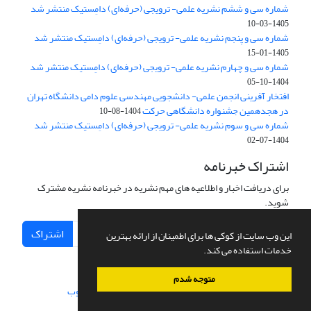
شماره سی و ششم نشریه علمی- ترویجی (حرفه‌ای) دامِستیک منتشر شد
1405-03-10
شماره سی و پنجم نشریه علمی- ترویجی (حرفه‌ای) دامِستیک منتشر شد
1405-01-15
شماره سی و چهارم نشریه علمی- ترویجی (حرفه‌ای) دامِستیک منتشر شد
1404-10-05
افتخار آفرینی انجمن علمی- دانشجویی مهندسی علوم دامی دانشگاه تهران
در هجدهمین جشنواره دانشگاهی حرکت
1404-08-10
شماره سی و سوم نشریه علمی- ترویجی (حرفه‌ای) دامِستیک منتشر شد
1404-07-02
اشتراک خبرنامه
برای دریافت اخبار و اطلاعیه های مهم نشریه در خبرنامه نشریه مشترک
شوید.
اشتراک
این وب سایت از کوکی ها برای اطمینان از ارائه بهترین
خدمات استفاده می کند.
متوجه شدم
سامانه مدیریت نشریات علمی.
طراحی و پیاده سازی از
سیناوب