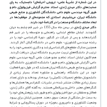
در این شماره از نشریۀ علمی- ترویجی (حرفه‌ای) دامِستیک، به پای
صحبت
های دکتر مهدی ژندی، استاد محترم گرایش فیزیولوژی دام و
طیور گروه مهندسی علوم دامی دانشکدگان کشاورزی و منابع طبیعی
دانشگاه تهران، می
نشینیم. استادی که مجموعه‌ای از موفقیت‌ها در
ابعاد مختلف دانشگاه و صنعت را در کارنامۀ خود دارند.
دکتر مهدی ژندی
در بهمن ماه سال 1355 در شهر قم چشم به جهان
گشودند. ایشان مقاطع ابتدایی، راهنمایی و متوسطه را در شهر قم
گذرانده‎اند و پس از شرکت در کنکور، دورۀ کارشناسی خود را در
رشته مهندسی کشاورزی- علوم دامی در دانشگاه گیلان آغاز کردند.
همچنین مدارک مقطع‌های کارشناسی‌ارشد و دکتری تخصصی خود را به
ترتیب از دانشگاه‌های تربیت مدرس و‌ دانشگاه تهران دریافت کردند.
هم اکنون ایشان استاد تمام و عضو هیئت علمی گروه مهندسی علوم
دامی (گرایش فیزیولوژی دام و طیور) دانشکده کشاورزی دانشکدگان
کشاورزی و منابع طبیعی دانشگاه تهران هستند که در طول دورۀ فعالیت
خود در این دانشگاه، راهنمایی و مشاوره تعداد بسیار زیادی از
دانشجویان مقاطع تحصیلات تکمیلی را عهده‌دار بوده‌اند و دارای تعداد
بسیار زیادی مقالات منتشر شده در نشریات، کنفرانس‌ها/همایش‌ها و
کنگره‌های معتبر داخلی و بین‌المللی هستند. به گفته آقای دکتر ژندی،
فعالان و محققان در حوزۀ فیزیولوژی دام و طیور باید پژوهش‌های خود را
به سمت حل مشکلی از صنعت سوق دهند. همچنین ایشان برای بهبود
وضعیت کشاورزی و دامپروری به‌ویژه در دوران پساکرونایی و شرایط