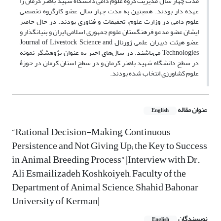
مدت چهار سال مدیریت گروه علوم دامی دانشگاه شهید باهنر کرمان را
عهده دار بودند. همچنین به مدت چهار سال عضو کارگروه تخصصی
علوم دامی در وزارت علوم، تحقیقات و فناوری بودند. در حال حاضر
ایشان عضو مدعو فرهنگستان علوم جمهوری اسلامی ایران و بنیانگذار و
عضو هیئت دبیران علمی ژورنال Journal of Livestock Science and
Technologies می‌باشند. در سال‌های اخیر به عنوان پژوهشگر نمونه
در سطح دانشگاه شهید باهنر کرمان و در سطح استان کرمان در حوزۀ
علوم کشاورزی انتخاب شده بودند.
عنوان مقاله
English
“Rational Decision-Making, Continuous
Persistence and Not Giving Up; the Key to Success
in Animal Breeding Process” |Interview with Dr.
Ali Esmailizadeh Koshkoiyeh, Faculty of the
Department of Animal Science, Shahid Bahonar
University of Kerman|
نویسندگان
English