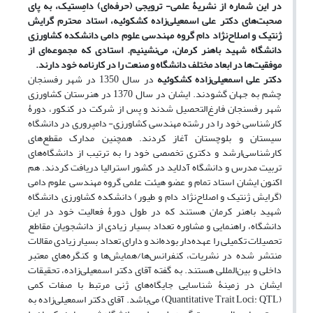
در این شماره از نشریۀ علمی- ترویجی (حرفه‌ای) دامِستیک، به پای
صحبت
های دکتر علی اسمعیلی‌زاده کشکوئیه، استاد محترم گرایش
ژنتیک و اصلاح‌نژاد دام گروه مهندسی علوم دامی دانشکده کشاورزی
دانشگاه شهید باهنر کرمان، می‌نشینیم. استادی که مجموعه‌ای از
موفقیت‌ها در ابعاد مختلف دانشگاه و صنعت را در کارنامه خود دارند.
دکتر علی اسمعیلی‌زاده کشکوئیه
در سال 1350 در شهر رفسنجان
چشم به جهان گشودند. ایشان در سال 1370 در هنرستان کشاورزی
شهر رفسنجان فارغ‌التحصیل شدند و پس از شرکت در کنکور، دورۀ
کارشناسی خود را در رشته مهندسی کشاورزی- دامپروری در دانشگاه
سیستان و بلوچستان آغاز کردند. همچنین مدارک مقطع‌های
کارشناسی‌ارشد و دکتری تخصصی خود را به ترتیب از دانشگاه‌های
تربیت مدرس و‌ دانشگاه آدلاید در کشور استرالیا دریافت کردند. هم
اکنون ایشان استاد تمام و عضو هیئت علمی گروه مهندسی علوم دامی
(گرایش ژنتیک و اصلاح‌نژاد دام و طیور) دانشکده کشاورزی دانشگاه
شهید باهنر کرمان هستند که در طول دورۀ فعالیت خود در این
دانشگاه، راهنمایی و مشاوره تعداد بسیار زیادی از دانشجویان مقاطع
تحصیلات تکمیلی را عهده‌دار بوده‌اند و دارای تعداد بسیار زیادی مقالات
منتشر شده در نشریات، کنفرانس‌ها/همایش‌ها و کنگره‌های معتبر
داخلی و بین‌المللی هستند. به گفته آقای دکتر اسمعیلی‌زاده، تحقیقات
ایشان در زمینۀ شناسایی جایگاه‌های ژنی مرتبط با صفات کمی
(Quantitative Trait Loci: QTL) می‌باشد. آقای دکتر اسمعیلی‌زاده به