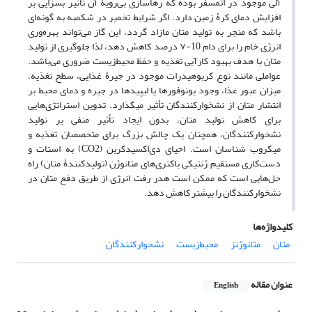
آلی موجود در اتمسفر بوده که رهاسازی بی‌رویۀ آن تأثیر بسزایی بر
افزایش دمای کرۀ زمین دارد. اگر شرایط تخمیر در شکمبه به‌ گونه‌ای
باشد که منجر به تولید متان مازاد گردد، این گاز می‌تواند بهره‌وری
انرژی خام را برای دام 10-۷ درصد کاهش دهد، لذا جلوگیری از تولید
متان با هدف بهبود کارآیی تغذیه و حفظ محیط‌زیست ضروری می‌باشد.
عواملی مانند نوع کربوهیدرات موجود در جیرۀ غذایی، سطح تغذیه،
میزان عبور غذا، وجود یونوفورها یا لیپیدها در جیره و دمای محیط بر
انتشار متان از نشخوارکنندگان تأثیر می‎گذارد. تدوین استراتژی‌هایی
برای کاهش تولید متان، بدون ایجاد تأثیر منفی بر تولید
نشخوارکنندگان، همچنان یک چالش بزرگ برای متخصصان تغذیه و
میکروب شناسان است. احیای دی‌اکسیدکربن (CO2) به استات و
دست‌کاری مستقیم ژنتیکی باکتری‌های متانوژن‌ (تولیدکنندۀ متان) راه
حل‌هایی است که ممکن است هدر رفت انرژی از طریق دفع متان در
نشخوارکنندگان را بیشتر کاهش دهد.
کلیدواژه‌ها
متان
متانوژنز
محیط‌زیست
نشخوارکنندگان
عنوان مقاله
English