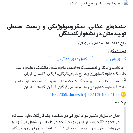
جنبه‌های غذایی، میکروبیولوژیکی و زیست ‌محیطی
تولید متان در نشخوارکنندگان
نوع مقاله : مقاله علمی- ترویجی
نویسندگان
2
1
کتایون مهرانی
کامل عموزاده آرائی
1
دانشجوی دکتری تخصصی گروه تغذیه دام و طیور، دانشکده علوم دامی،
دانشگاه علوم کشاورزی و منابع طبیعی گرگان، گرگان، گلستان، ایران
2
دانشجوی کارشناسی‌ارشد گروه تغذیه دام و طیور، دانشکده علوم دامی،
دانشگاه علوم کشاورزی و منابع طبیعی گرگان، گرگان، گلستان، ایران
10.22059/domesticsj.2023.364802.1133
چکیده
متان حاصل از تخمیر مواد خوراکی در شکمبه، یک گاز گلخانه‌ای است که
در حدود 37 درصد از متان تولید شده در طبیعت را شامل می‌شود و
می‌تواند نقش مخرب زیست ‌محیطی داشته باشد. متان فراوان‌ترین گاز