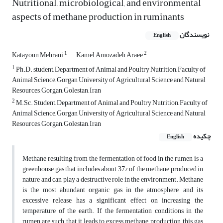
Nutritional, microbiological, and environmental
aspects of methane production in ruminants
نویسندگان
English
1
2
Katayoun Mehrani
Kamel Amozadeh Araee
1
Ph.D. student, Department of Animal and Poultry Nutrition, Faculty of
Animal Science, Gorgan University of Agricultural Science and Natural
Resources, Gorgan, Golestan, Iran
2
M.Sc. Student, Department of Animal and Poultry Nutrition, Faculty of
Animal Science, Gorgan University of Agricultural Science and Natural
Resources, Gorgan, Golestan, Iran
چکیده
English
Methane resulting from the fermentation of food in the rumen is a
greenhouse gas that includes about 37% of the methane produced in
nature and can play a destructive role in the environment. Methane
is the most abundant organic gas in the atmosphere, and its
excessive release has a significant effect on increasing the
temperature of the earth. If the fermentation conditions in the
rumen are such that it leads to excess methane production, this gas