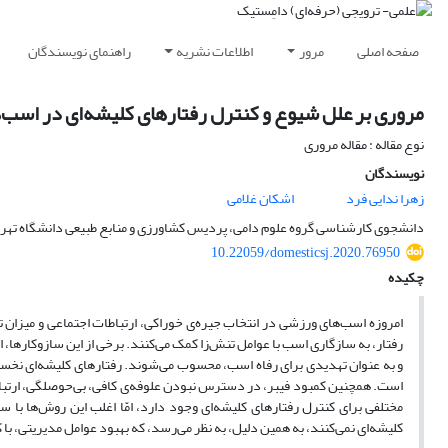
صفحه اصلی
مرور
اطلاعات نشریه
راهنمای نویسندگان
مروری بر علل شیوع و کنترل رفتارهای کلیشه‌ای در اسب
نوع مقاله : مقاله مروری
نویسندگان
زهرا ندایی فرد
اشکان غلامی
دانشجوی کارشناسی گروه علوم دامی، پردیس کشاورزی و منابع طبیعی دانشگاه تهران
10.22059/domesticsj.2020.76950
چکیده
امروزه اسب­‌های ورزشی در انتخاب جیره‌­ی خوراکی، ارتباطات اجتماعی و میزان ت
رفتار، به سازگاری اسب با عوامل تنش‌­زا کمک می­‌کنند. برخی از این سازوکارها،
و به عنوان تهدیدی برای رفاه اسب، محسوب می­‌شوند. رفتارهای کلیشه‌­ای نخستی
است. همچنین کمبود فیبر، در دسترس نبودن علوفه­‌ی کافی، بی­‌حوصلگی، ارتباط 
مختلفی برای کنترل رفتارهای کلیشه‌­ای وجود دارد، امّا اغلب این روش‌­ها ب
کلیشه‌­ای نمی­‌کنند، به همین دلیل، به نظر می‌­رسد، که بهبود عوامل مدیریتی، ب