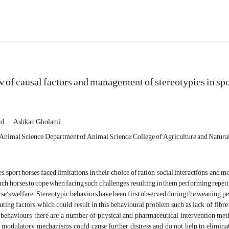
 of causal factors and management of stereotypies in spo
rd
Ashkan Gholami
Animal Science, Department of Animal Science, College of Agriculture and Natural R
es, sport horses faced limitations in their choice of ration, social interactions, an
such horses to cope when facing such challenges, resulting in them performing repeti
orse’s welfare. Stereotypic behaviors have been first observed during the weaning peri
uting factors, which could result in this behavioural problem such as lack of fibre,
 behaviours, there are a number of physical and pharmaceutical intervention met
s modulatory mechanisms, could cause further distress and do not help to eliminat