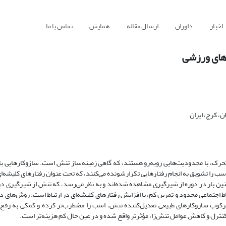
اخبار
داوران
ارسال مقاله
همایش
تماس با ما
‌های ورزشی
، کرج، ایران
حرک، با محدودیت­‌هایی روبه‌­رو هستند، که گاهی زمینه‌­ساز تنش است. سازوکار­هایی با 
 اسب را تشویق به انجام رفتارهایی تکرارشونده می­‌کنند، که تحت عنوان رفتارهای کلیشه­
ن بار در دوره­ از شیرگیری مشاهده شده‌­اند و به نظر می­‌رسد، که تنش از شیرگیری در
اجتماعی محدود و تمرین کم، با افزایش رفتارهای کلیشه‌­ای در ارتباط است. روش­‌های د
ا سرکوب ­سازوکارهای طبیعی تعدیل­‌کننده تنش، اسب را مضطرب‌تر کرده و کمکی به رفع
ا کنترل و کاهش عوامل تنش‌­زا، مؤثرتر واقع شده و در عین حال کم هزینه‌­تر است.