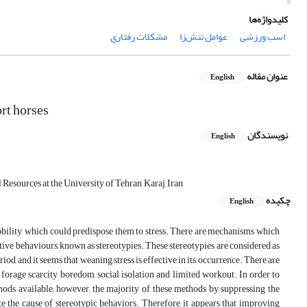
کلیدواژه‌ها
اسب ورزشی
عوامل تنش‌زا
مشکلات رفتاری
عنوان مقاله
English
rt horses
نویسندگان
English
esources at the University of Tehran, Karaj, Iran
چکیده
English
d mobility, which could predispose them to stress. There are mechanisms which
tive behaviours, known as stereotypies. These stereotypies are considered as
od, and it seems that weaning stress is effective in its occurrence. There are
 forage scarcity, boredom, social isolation and limited workout. In order to
hods available; however, the majority of these methods by suppressing the
e the cause of stereotypic behaviors. Therefore, it appears that improving