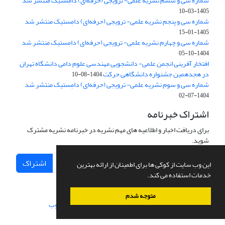
شماره سی و ششم نشریه علمی- ترویجی (حرفه‌ای) دامِستیک منتشر شد
1405-03-10
شماره سی و پنجم نشریه علمی- ترویجی (حرفه‌ای) دامِستیک منتشر شد
1405-01-15
شماره سی و چهارم نشریه علمی- ترویجی (حرفه‌ای) دامِستیک منتشر شد
1404-10-05
افتخار آفرینی انجمن علمی- دانشجویی مهندسی علوم دامی دانشگاه تهران
در هجدهمین جشنواره دانشگاهی حرکت
1404-08-10
شماره سی و سوم نشریه علمی- ترویجی (حرفه‌ای) دامِستیک منتشر شد
1404-07-02
اشتراک خبرنامه
برای دریافت اخبار و اطلاعیه های مهم نشریه در خبرنامه نشریه مشترک
شوید.
اشتراک
این وب سایت از کوکی ها برای اطمینان از ارائه بهترین
خدمات استفاده می کند.
متوجه شدم
سامانه مدیریت نشریات علمی.
طراحی و پیاده سازی از
سیناوب