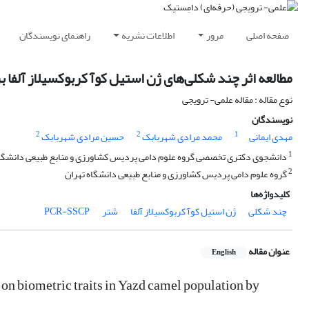
صفحه اصلی
مرور
اطلاعات نشریه
راهنمای نویسندگان
مطالعه اثر چند شکلی‌های ژن استیل کوآ کربوکسیلاز آلفا بر ص
نوع مقاله : مقاله علمی- ترویجی
نویسندگان
2
2
1
مهدی ایمانی
محمد مرادی شهربابک
حسین مرادی شهربابک
1
دانشجوی دکتری تخصصی گروه علوم دامی پردیس کشاورزی و منابع طبیعی دانشگاه
2
گروه علوم دامی پردیس کشاورزی و منابع طبیعی دانشگاه تهران
کلیدواژه‌ها
چند شکلی
ژن استیل کوآ کربوکسیلاز آلفا
شتر
PCR-SSCP
عنوان مقاله
English
on biometric traits in Yazd camel population by