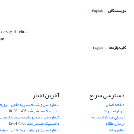
نویسندگان
English
iversity of Tehran
ran
کلیدواژه‌ها
English
دسترسی سریع
آخرین اخبار
صفحه اصلی
شماره سی و ششم نشریه علمی- ترویجی
درباره نشریه
دامِستیک منتشر شد
1405-03-10
اعضای هیات تحریریه
شماره سی و پنجم نشریه علمی- ترویجی 
ارسال مقاله
دامِستیک منتشر شد
1405-01-15
تماس با ما
شماره سی و چهارم نشریه علمی- ترویجی