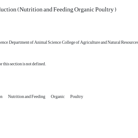
uction (Nutrition and Feeding Organic Poultry )
ence, Department of Animal Science, College of Agriculture and Natural Resources
r this section is not defined.
on
Nutrition and Feeding
Organic
Poultry