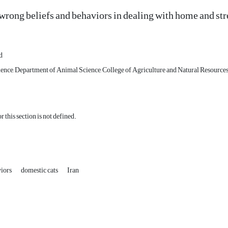
wrong beliefs and behaviors in dealing with home and stre
d
ence, Department of Animal Science, College of Agriculture and Natural Resources
r this section is not defined.
viors
domestic cats
Iran