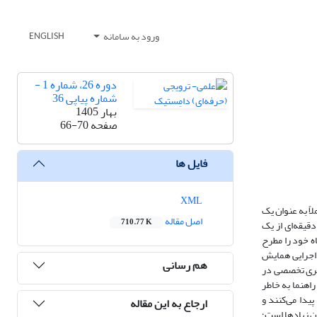
ورود به سامانه
ENGLISH
دوره 26، شماره 1 -
شماره پیاپی 36
بهار 1405
صفحه
66-70
فایل ها
XML
ً به عنوان یک
اصل مقاله
710.77 K
 علمی در کنار اساتید قرار می‌گیرد. این دانشجو می‌تواند در چهار لایة متفاوت فعالیت کند. لایة اول: سخنران با تجربه‌ای که یک ارائه تخصصی و عمیق 20 تا 30 دقیقه‌ای از یک
ه خود را مطرح
ا اجرایی همایش
هم رسانی
تری تخصصی در
اهنما به خاطر
یدا می‌کنند و
ارجاع به این مقاله
از میان نهادها است؛