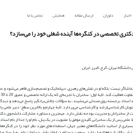
اخبار
داوران
ارسال مقاله
همایش
تماس با ما
کتری تخصصی در کنگره‌ها آینده شغلی خود را می‌سازد؟
نشگاه تهران، کرج، البرز، ایران
اشاگر نیست؛ بلکه او در نقش‌های رهبری، دیپلماتیک و تصمیم‌سازی ظاهر می‌شود و عملا
همکار
د استاد برجسته روی صندلی می‌نشیند، به سؤالات چالش‌برانگیز پاسخ می‌دهد و دیدگا
جویان کارشناسی‌ارشد و کارشناسی می‌پردازد. لایة چهارم و بالاترین سطح: دبیر علمی ی
دعوت از سخنرانان و مدیریت بودجه نقش دارد. مهمترین دستاورد مشارکت دانشجوی دک
لمی پس از یک سخنرانی کلیدی موفق یا عضویت در یک پنل، نام او را جدا از نام استاد ر
ی از اساتید دانشگاه‌های معتبر جهان، استعدادهای مورد نظر خود را در کنگره‌ها پ
ی 15 دقیقه‌ای کنار تریبون قهوه گاه ارزشی بالاتر از ده‌ها ایمیل دارد. سومین دستاورد، ایفای نقش دیپلمات علمی و پل‌س