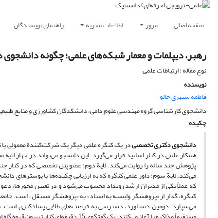
صفحه اصلی
مرور
اطلاعات نشریه
راهنمای نویسندگان
رهبر، دیپلمات و معمار شبکه‌های علمی؛ چگونه دانشجوی د
نوع مقاله : ارتباطات علمی
نویسنده
فاطمه سپهری خالو
دانشجوی کارشناسی گروه مهندسی علوم دامی، دانشکدگان کشاورزی و منابع طبیعی دا
چکیده
دانشجوی دکتری تخصصی
در یک کنگره علمی دیگر یک شرکت‌کنندة معمولی یا تم
پژوهش چند ساله را روایت می‌کند. لایة دوم: عضو پنل تخصصی که در کنار چن
می‌کند. لایة سوم: داور علمی کنگره که به ارزیابی چکیده‌ها یا پوسترهای دانش
که عملاً یکی از مدیران ارشد رویداد محسوب می‌شود و در تعیین محورها، 
کنگره، گذار از «پژوهشگر وابسته به استاد» به «پژوهشگر مستقل» است. جامعة ع
می‌سپارد. دومین دستاورد، دسترسی به فرصت‌های طلایی پسادکتری است. بسیار
مستقیماً مذاکره را آغاز می‌کنند؛ یک گفتگو