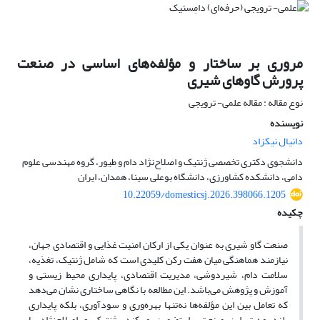
مروری بر ساختار و مؤلفه‌های اساسی در صنعت
پرورش گاوهای شیری
نوع مقاله : مقاله علمی- ترویجی
نویسنده
دانیال نیکزاد
دانشجوی دکتری تخصصی ژنتیک و اصلاح‌نژاد دام و طیور، گروه مهندسی علوم
دامی، دانشکده کشاورزی، دانشگاه بوعلی سینا، همدان، ایران
10.22059/domesticsj.2026.398066.1205
چکیده
صنعت گاو شیری به‌ عنوان یکی از ارکان امنیت غذایی و اقتصادی جهان،
نیازمند هماهنگی میان هفت رکن کلیدی است که شامل ژنتیک، تغذیه،
سلامت دام، شیردوشی، مدیریت اقتصادی، پایداری محیط زیستی و
آموزش و پژوهش می‌باشد. این مطالعه با نگاهی ساختاری نشان ‌می‌دهد
که تعامل بین این مؤلفه‌ها نه‌تنها بهره‌وری و سودآوری، بلکه پایداری
بلند مدت این صنعت را تضمین می‌کند. ژنتیک و اصلاح‌نژاد با