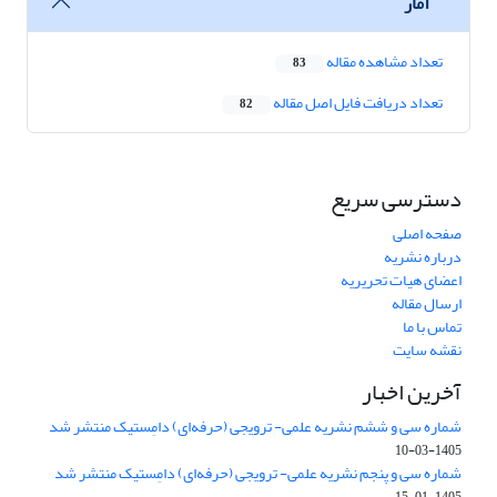
آمار
تعداد مشاهده مقاله
83
تعداد دریافت فایل اصل مقاله
82
دسترسی سریع
صفحه اصلی
درباره نشریه
اعضای هیات تحریریه
ارسال مقاله
تماس با ما
نقشه سایت
آخرین اخبار
شماره سی و ششم نشریه علمی- ترویجی (حرفه‌ای) دامِستیک منتشر شد
1405-03-10
شماره سی و پنجم نشریه علمی- ترویجی (حرفه‌ای) دامِستیک منتشر شد