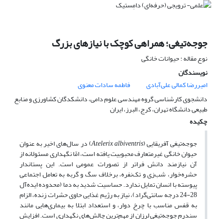
جوجه‌تیغی؛ همراهی کوچک با نیازهای بزرگ
نوع مقاله : حیوانات خانگی
نویسندگان
امیررضا کمالی علی‌آبادی
فاطمه سادات معنوی
دانشجوی کارشناسی گروه مهندسی علوم دامی، دانشکدگان کشاورزی و منابع
طبیعی دانشگاه تهران، کرج، البرز، ایران
چکیده
جوجه‌تیغی آفریقایی (
Atelerix albiventris
) در سال‌های اخیر به عنوان
حیوان خانگی غیرمتعارف محبوبیت یافته است، امّا نگهداری مسئولانه از
آن نیازمند دانش فراتر از تصورات عمومی است. این پستاندار
حشره‌خوار، شب‌زی و تک‌نفره، برخلاف سگ و گربه به تعامل اجتماعی
پیوسته با انسان تمایل ندارد. حساسیت شدید به دما (محدوده ایده‌آل
28-24 درجه سانتی‌گراد)، نیاز به رژیم غذایی حاوی حشرات زنده، الزام
به قفس مناسب با چرخ دوار، و استعداد ابتلا به بیماری‌هایی مانند
سندرم جوجه‌تیغی لرزان از مهم‌ترین چالش‌های نگهداری است. افزایش