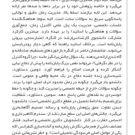
می‌گیرد و خلاصه پژوهش خود را در برابر ده‌ها یا صدها نفر ارائه
می‌دهد. این لایه نیازمند تسلط بالا، مدیریت زمان دقیق و توانایی
پاسخگویی سریع به سوالات سخت است. لایه سوم: هماهنگ‌کننده
جلسات تخصصی، مدیریت یک پنل علمی (کنترل زمان، جمع‌آوری
سؤالات و هماهنگی با اساتید) را بر عهده دارد. مهمترین کارکرد
مشارکت دانشجوی کارشناسی‌ارشد در کنگره، اعتبارسنجی بیرونی
پایان‌نامه است. برخلاف اساتید راهنما که گاهی دچار رودربایستی
می‌شوند، متخصصان حاضر در کنگره بازخوردهای مستقیم، صادقانه و
گاه تندی ارائه می‌دهند. یک سؤال چالش‌برانگیز مانند «چرا گروه کنترل
را در نظر نگرفتی؟» می‌تواند نقص بزرگ پایان‌نامه را پیش از دفاع نهایی
آشکار کرده و فرصت اصلاح را فراهم آورد. دومین دستاورد،
شبیه‌سازی زنده جلسه دفاع در یک محیط واقعی و عمومی است.
دانشجو یاد می‌گیرد چگونه در زمان محدود حرف اصلی خود را بزند،
چگونه سؤالات خارج از حیطه تخصصی را مدیریت کند، و چگونه با حفظ
خونسردی به نقدهای علمی پاسخ دهد. سومین دستاورد، شفافیت
برای تصمیم به ادامة تحصیل در مقطع دکتری تخصصی است؛ دانشجو با
دیدن تفاوت عمق پژوهش پایان‌نامه و رساله، تصمیم آگاهانه‌تری
می‌گیرد. چالش‌های اصلی این سطح عبارت‌اند از: سندرم کلاهبرداری و
احساس حقارت در کنار دانشجویان دکتری‌ تخصصی و اساتید، فشار
مضاعف ناشی از همزمانی نگارش پایان‌نامه و آماده‌سازی کنفرانس (که
یکی از عوامل اصلی فرسودگی تحصیلی است)، و خطر تشریفاتی شدن