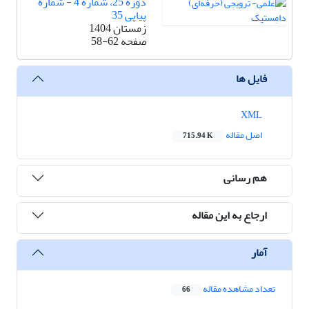
دوره 25، شماره 4 - شماره
پیاپی 35
زمستان 1404
صفحه
58-62
فایل ها
XML
اصل مقاله
715.94 K
هم رسانی
ارجاع به این مقاله
آمار
تعداد مشاهده مقاله
66