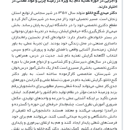
و اجرایی در حوزه تغذیه دام، به‌ ویژه در زمینة چربی و مواد معدنی در
اختیار دارند.
دکتر مهدی گنج‌خانلو
متولد سال ۱۳۵۷ در شهر سجاس از توابع استان
زنجان است. مسیر تحصیلی خود را از مدرسه در شهرستان آغاز کرد و
مقطع دکتری تخصصی خود را در دانشگاه تهران به پایان رساند. بخش
مهمی از شکل‌گیری نگاه حرفه‌ای ایشان، ریشه در تجربة دوران نوجوانی
در بستر خانواده‌ای دامدار دارد؛ خانواده‌ای که از نخستین راه‌اندازان
دامداری صنعتی در محل زندگی خود بودند. این تجربة عملی، به باور
ایشان، زمینه‌ساز آشنایی واقعی با فضای تولید و پرورش دام و سپس
انتخاب آگاهانه گرایش تغذیه دام شد. جدیت در درس، همراهی با
ورزش در سال‌های دبیرستان و کارشناسی، و ازدواج همزمان با دوره
دکتری تخصصی، بخشی از مسیری است که از یک دانش‌آموز درس‌خوان
در شهرستان، متخصصی کارآزموده ساخته است. به باور دکتر
گنج‌خانلو، گرایش تغذیه دام در صورت تسلط علمی و گذراندن دوره‌های
جدی کار عملی، می‌تواند آیندة شغلی بسیار مطلوبی برای دانشجویان رقم
بزند و زمینة خدمت مؤثر در نظام تولید دام کشور را فراهم کند. ایشان
ضمن تأکید بر اینکه آشنایی عملی با مزرعه و واحدهای تولیدی، مکمل
ضروری آموزش نظری است، چشم‌انداز حرفه‌ای این حوزه را گسترده و
درآمدزا توصیف می‌کنند و معتقد هستند دانشجویانی که تلفیقی از
دانش دانشگاهی و تجربه میدانی کسب کنند، می‌توانند هم برای خود
فرصت‌های شغلی پایدار ایجاد کنند و هم به ارتقای بهره‌وری و پایداری
واحدهای دامداری کشور کمک نمایند. دکتر گنج‌خانلو با تأکید بر نقش