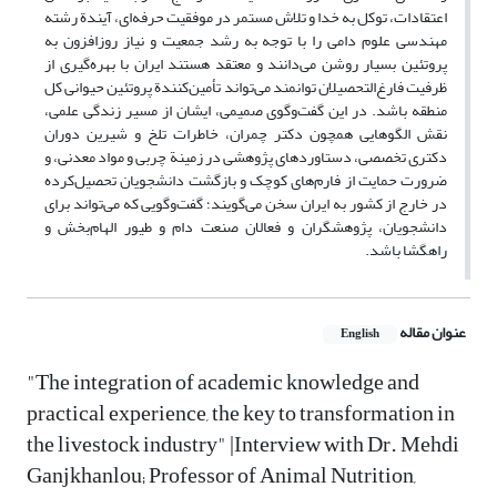
اعتقادات، توکل به خدا و تلاش مستمر در موفقیت حرفه‌ای، آیندة رشته
مهندسی علوم دامی را با توجه به رشد جمعیت و نیاز روزافزون به
پروتئین بسیار روشن می‌دانند و معتقد هستند ایران با بهره‌گیری از
ظرفیت فارغ‌التحصیلان توانمند می‌تواند تأمین‌کنندة پروتئین حیوانی کل
منطقه باشد. در این گفت‌وگوی صمیمی، ایشان از مسیر زندگی علمی،
نقش الگوهایی همچون دکتر چمران، خاطرات تلخ و شیرین دوران
دکتری تخصصی، دستاوردهای پژوهشی در زمینة چربی و مواد معدنی، و
ضرورت حمایت از فارم‌های کوچک و بازگشت دانشجویان تحصیل‌کرده
در خارج از کشور به ایران سخن می‌گویند؛ گفت‌وگویی که می‌تواند برای
دانشجویان، پژوهشگران و فعالان صنعت دام و طیور الهام‌بخش و
راهگشا باشد.
عنوان مقاله
English
"The integration of academic knowledge and
practical experience, the key to transformation in
the livestock industry" |Interview with Dr. Mehdi
Ganjkhanlou; Professor of Animal Nutrition,