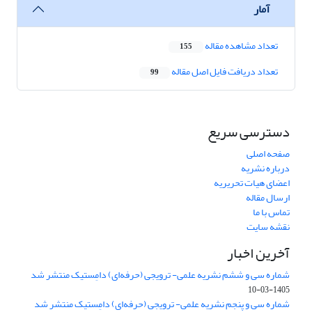
آمار
تعداد مشاهده مقاله
155
تعداد دریافت فایل اصل مقاله
99
دسترسی سریع
صفحه اصلی
درباره نشریه
اعضای هیات تحریریه
ارسال مقاله
تماس با ما
نقشه سایت
آخرین اخبار
شماره سی و ششم نشریه علمی- ترویجی (حرفه‌ای) دامِستیک منتشر شد
1405-03-10
شماره سی و پنجم نشریه علمی- ترویجی (حرفه‌ای) دامِستیک منتشر شد