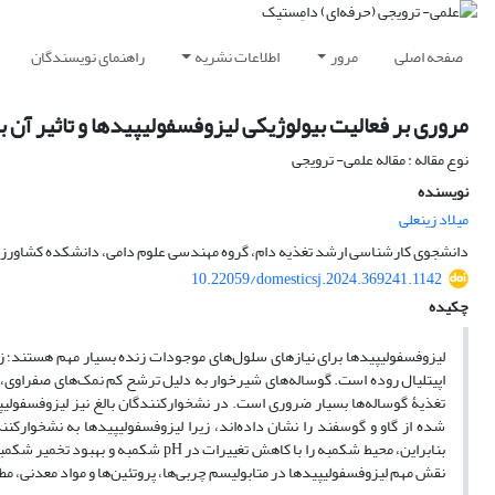
صفحه اصلی
مرور
اطلاعات نشریه
راهنمای نویسندگان
مروری بر فعالیت بیولوژیکی لیزوفسفولیپیدها و تاثیر آن 
نوع مقاله : مقاله علمی- ترویجی
نویسنده
میلاد زینعلی
دانشجوی کارشناسی ارشد تغذیه دام، گروه مهندسی علوم دامی، دانشکده کشاورزی، 
10.22059/domesticsj.2024.369241.1142
چکیده
لیزوفسفولیپیدها برای نیازهای سلول‌های موجودات زنده بسیار مهم هستند؛ زی
اپیتلیال روده است. گوساله‌های شیرخوار به دلیل ترشح کم نمک‌های صفراوی، حد
تغذیۀ گوساله‌ها بسیار ضروری است. در نشخوارکنندگان بالغ نیز لیزوفسفولیپ
شده از گاو و گوسفند را نشان داده‌اند، زیرا لیزوفسفولیپیدها به نشخوارکنند
بنابراین، محیط شکمبه را با کاهش تغیی
نقش مهم لیزوفسفولیپیدها در متابولیسم چربی‌ها، پروتئین‌ها و مواد معدنی،