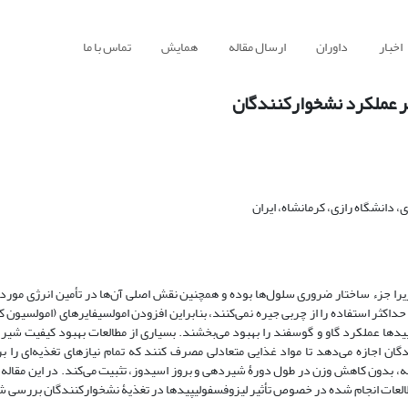
اخبار
داوران
ارسال مقاله
همایش
تماس با ما
بر عملکرد نشخوارکنندگان
دانشگاه رازی، کرمانشاه، ایران
را جزء ساختار ضروری سلول‌ها بوده و همچنین نقش اصلی آن‌ها در تأمین انرژی مورد 
اکثر استفاده را از چربی جیره نمی‌کنند، بنابراین افزودن امولسیفایرهای (امولسیون ک
یدها عملکرد گاو و گوسفند را بهبود می‌بخشند. بسیاری از مطالعات بهبود کیفیت شیر
گان اجازه می‌دهد تا مواد غذایی متعادلی مصرف کنند که تمام نیازهای تغذیه‌ای را بر
رات در pH شکمبه و بهبود تخمیر شکمبه، بدون کاهش وزن در طول دورۀ شیردهی و بروز اسیدوز، تثبیت می‌کند. در این مق
 مطالعات انجام شده در خصوص تأثیر لیزوفسفولیپیدها در تغذیۀ نشخوارکنندگان بررسی 