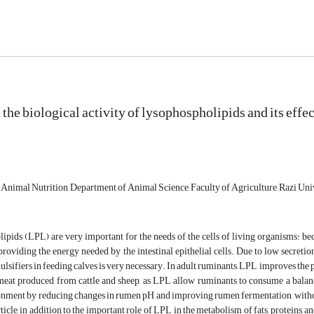
 the biological activity of lysophospholipids and its eff
 Animal Nutrition, Department of Animal Science, Faculty of Agriculture, Razi Uni
pids (LPL) are very important for the needs of the cells of living organisms: becau
providing the energy needed by the intestinal epithelial cells. Due to low secretion
ulsifiers in feeding calves is very necessary. In adult ruminants, LPL improves th
eat produced from cattle and sheep, as LPL allow ruminants to consume a balanced 
ment by reducing changes in rumen pH and improving rumen fermentation, without w
rticle, in addition to the important role of LPL in the metabolism of fats, proteins, 