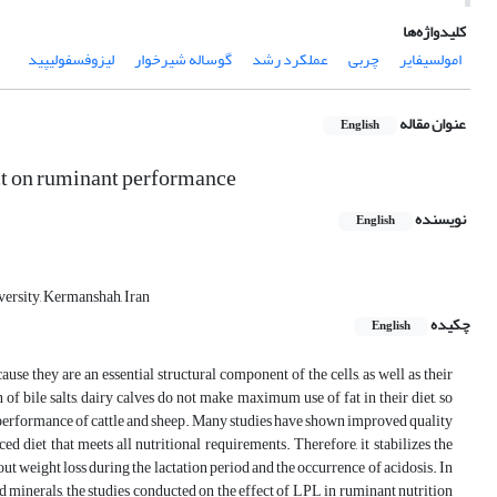
کلیدواژه‌ها
امولسیفایر
چربی
عملکرد رشد
گوساله شیرخوار
لیزوفسفولیپید
عنوان مقاله
English
ect on ruminant performance
نویسنده
English
versity, Kermanshah, Iran
چکیده
English
se they are an essential structural component of the cells, as well as their
 of bile salts, dairy calves do not make maximum use of fat in their diet, so
e performance of cattle and sheep. Many studies have shown improved quality
diet that meets all nutritional requirements. Therefore, it stabilizes the
eight loss during the lactation period and the occurrence of acidosis. In
and minerals, the studies conducted on the effect of LPL in ruminant nutrition