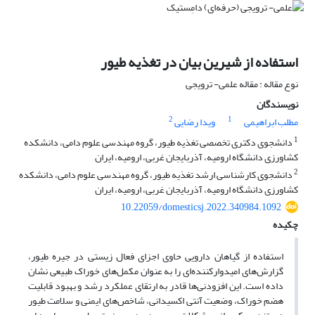
استفاده از شیرین بیان در تغذیه طیور
نوع مقاله : مقاله علمی- ترویجی
نویسندگان
2
1
مطلب ابراهیمی
ویدا رضایی
1
دانشجوی دکتری تخصصی تغذیه طیور، گروه مهندسی علوم دامی، دانشکده
کشاورزی دانشگاه ارومیه، آذربایجان غربی، ارومیه، ایران
2
دانشجوی کارشناسی ارشد تغذیه طیور، گروه مهندسی علوم دامی، دانشکده
کشاورزی دانشگاه ارومیه، آذربایجان غربی، ارومیه، ایران
10.22059/domesticsj.2022.340984.1092
چکیده
استفاده از گیاهان دارویی حاوی اجزای فعال زیستی در جیره طیور،
گزارش‌های امیدوارکننده‌ای را به عنوان مکمل‌های خوراک طبیعی نشان
داده است. این افزودنی‌ها قادر به ارتقای عملکرد رشد و بهبود قابلیت
هضم خوراک، وضعیت آنتی اکسیدانی، شاخص‌های ایمنی و سلامت طیور