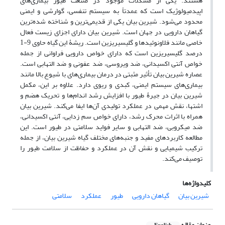
هستند. یکی از مشکلات موجود در صنعت طیور بیماری‌های
اپیدمیولوژیک است که عمدتاً به سیستم تنفسی، گوارشی و ایمنی
محدود می‌شود. شیرین بیان یکی از قدیمی‌ترین و شناخته شده‌ترین
گیاهان دارویی در جهان است. شیرین بیان دارای اجزای زیست فعال
خاصی مانند فلاونوئیدها و گلیسیریزین است. ریشۀ این گیاه حاوی 9-1
درصد گلیسیریزین است که دارای خواص دارویی فراوانی از جمله
خواص آنتی اکسیدانی، ضد ویروسی، ضد عفونی و ضد التهابی است.
عصاره شیرین بیان تأثیر مثبتی در درمان بیماری‌های با شیوع بالا مانند
بیماری‌های سیستم ایمنی، کبدی و ریوی دارد. علاوه بر این، مکمل
شیرین بیان در جیرۀ طیور با افزایش رشد اندام‌ها و تحریک هضم و
اشتها، نقش مهمی در عملکرد تولیدی آن‌ها ایفا می‌کند. شیرین بیان
همراه با اثرات محرک رشد، دارای خواص سم زدایی، آنتی اکسیدانی،
ضد میکروبی، ضد التهابی و سایر فواید سلامتی در طیور است. این
مطالعه کاربردهای مفید و جنبه‌های مختلف گیاه شیرین بیان، از جمله
ترکیب شیمیایی و نقش آن در عملکرد و حفاظت از سلامت طیور را
توصیف می‌کند.
کلیدواژه‌ها
شیرین بیان
گیاهان دارویی
طیور
عملکرد
سلامتی
عنوان مقاله