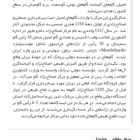
اصیل، گاوهای آمیخته، گاوهای بومی، گوسفند، بز و گاومیش در سطح
کشور را هدایت می‌نماید.
شکل‌گیری این مرکز با واردات گاوهای اصیل جهت بهره‌برداری صنعتی و
اصلاح‌نژادی از اوایل دهۀ 1310 هجری شمسی به شکل محدودی آغاز
شد. در سال 1312 واحدی به نام مرکز اصلاح‌نژاد دام و طیور در اداره
کشاورزی (فلاحت وقت) تأسیس و تعدادی گاو اصیل شامل 16 رأس گاو
سمینتال و 50 رأس از نژادهای فرانسوی شامل مونت‌بیلیارد
(Montbéliarde)، تارانتر، تاشته، براون سوئیس و جرزی وارد ایران
شدند. گاوهای نر در مؤسسه دولتی بریانک که در حومۀ تهران واقع
بود، نگهداری شده و از طریق آمیزش طبیعی، اصلاح‌نژاد و آمیخته‌گری
آن‌ها آغاز گردید. مؤسسه دولتی بریانک وابسته به وزارت کشاورزی
(فلاحت وقت)، پس از مدتی تعطیل و مرکز اصلاح‌نژاد گاو مهرآباد، در
جوار فرودگاه مهرآباد فعلی در تهران مورد بهره‌برداری قرار گرفت. تا
قبل از سال 1329 اصلاح‌نژاد گاوها به صورت لقاح طبیعی در چهار
ایستگاه دولتی واقع در تجریش، بریانک، شهر ری و اسماعیل‌آباد استان
تهران انجام می‌شد. در هر یک از این ایستگاه‌ها تعداد 5-4 رأس گاو نر
وارداتی از نژادهای ذکر شده نگهداری می‌شدند. از این رو دامداران،
جهت تلقیح طبیعی گاوهای ماده خود به این مراکز مراجعه می‌کردند.
عنوان مقاله
English