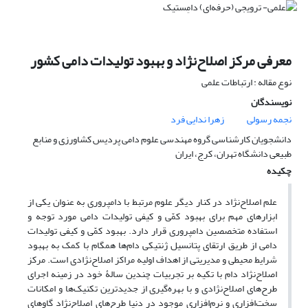
معرفی مرکز اصلاح‌نژاد و بهبود تولیدات دامی کشور
نوع مقاله : ارتباطات علمی
نویسندگان
نجمه رسولی
زهرا ندایی فرد
دانشجویان کارشناسی گروه مهندسی علوم دامی پردیس کشاورزی و منابع
طبیعی دانشگاه تهران، کرج، ایران
چکیده
علم اصلاح‌نژاد در کنار دیگر علوم مرتبط با دامپروری به عنوان یکی از
ابزارهای مهم برای بهبود کمّی و کیفی تولیدات دامی مورد توجه و
استفاده متخصصین دامپروری قرار دارد. بهبود کمّی و کیفی تولیدات
دامی از طریق ارتقای پتانسیل ژنتیکی دام‌ها همگام با کمک به بهبود
شرایط محیطی و مدیریتی از اهداف اولیه مراکز اصلاح‌نژادی است. مرکز
اصلاح‌نژاد دام با تکیه بر تجربیات چندین سالۀ خود در زمینه اجرای
طرح‌های اصلاح‌نژادی و با بهره‌گیری از جدیدترین تکنیک‌ها و امکانات
سخت‌افزاری و نرم‌افزاری موجود در دنیا طرح‌های اصلاح‌نژاد گاوهای