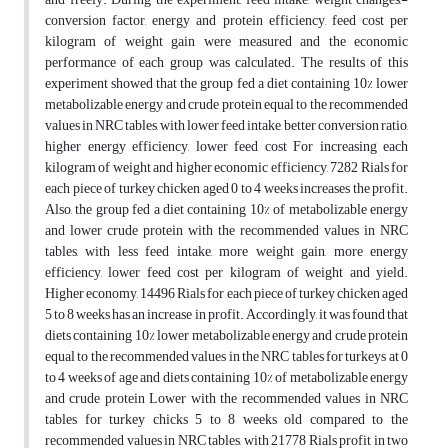
conversion factor, energy and protein efficiency,­ feed cost per
kilogram of weight gain were measured and the economic
performance of each group was calculated. The results of this
experiment showed that the group fed a diet containing 10% lower
metabolizable energy and crude protein equal to the recommended
values ​​in NRC tables, with lower feed intake, better conversion ratio,
higher energy efficiency, lower feed cost For increasing each
kilogram of weight and higher economic efficiency, 7282 Rials for
each piece of turkey chicken aged 0 to 4 weeks increases the profit.
Also, the group fed a diet containing 10% of metabolizable energy
and lower crude protein with the recommended values ​​in NRC
tables, with less feed intake, more weight gain, more energy
efficiency, lower feed cost per kilogram of weight and yield.
Higher economy, 14496 Rials for each piece of turkey chicken aged
5 to 8 weeks has an increase in profit. Accordingly, it was found that
diets containing 10% lower metabolizable energy and crude protein
equal to the recommended values ​​in the NRC tables for turkeys at 0
to 4 weeks of age and diets containing 10% of metabolizable energy
and crude protein Lower with the recommended values ​​in NRC
tables for turkey chicks 5 to 8 weeks old compared to the
recommended values ​​in NRC tables, with 21778 Rials profit in two