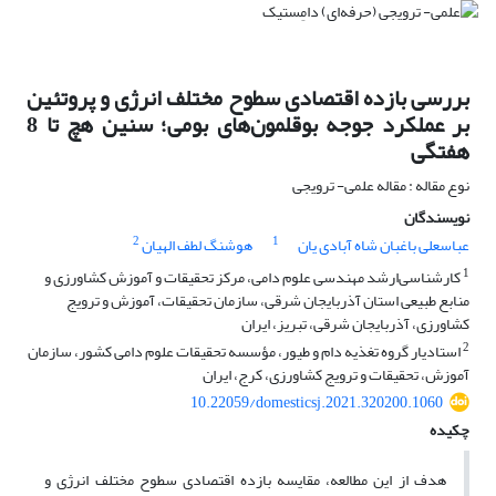
بررسی بازده اقتصادی سطوح مختلف انرژی و پروتئین
بر عملکرد جوجه بوقلمون‌های بومی؛ سنین هچ تا 8
هفتگی
نوع مقاله : مقاله علمی- ترویجی
نویسندگان
2
1
عباسعلی باغبان شاه آبادی یان
هوشنگ لطف الهیان
1
کارشناسی‌ارشد مهندسی علوم دامی، مرکز تحقیقات و آموزش کشاورزی و
منابع طبیعی استان آذربایجان‌ شرقی، سازمان تحقیقات، آموزش و ترویج
کشاورزی، آذربایجان شرقی، تبریز، ایران
2
استادیار گروه تغذیه دام و طیور، مؤسسه تحقیقات علوم دامی کشور، سازمان
آموزش، تحقیقات و ترویج کشاورزی، کرج، ایران
10.22059/domesticsj.2021.320200.1060
چکیده
هدف از این مطالعه، مقایسه بازده اقتصادی سطوح مختلف انرژی و