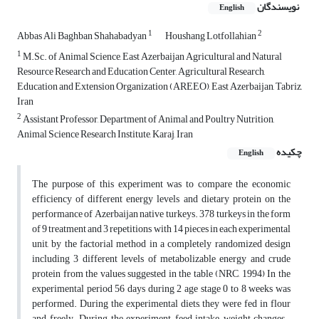
نویسندگان
English
1
2
Abbas Ali Baghban Shahabadyan
Houshang Lotfollahian
1
M.Sc. of Animal Science, East Azerbaijan Agricultural and Natural
Resource Research and Education Center, Agricultural Research,
Education and Extension Organization (AREEO), East Azerbaijan, Tabriz,
Iran
2
Assistant Professor, Department of Animal and Poultry Nutrition,
Animal Science Research Institute, Karaj, Iran
چکیده
English
The purpose of this experiment was to compare the economic
efficiency of different energy levels and dietary protein on the
performance of Azerbaijan native turkeys. 378 turkeys in the form
of ­9 treatment and 3 repetitions with 14 pieces in each experimental
unit, by the factorial method in a completely randomized design
including­ 3 different levels of metabolizable energy and crude
protein from the values ​​suggested in the table
(NRC,­ 1994) In the
experimental period 56­ days during­ 2 age stage 0 ­to 8 weeks was
performed.­ During the experimental diets,­ they were fed in flour
and freely. During the experiment,­ feed intake, weight changes,­