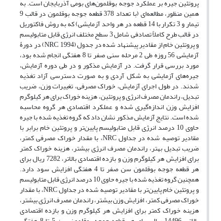
پروتئین جیره بر عملکرد جوجه بوقلمون‌های بومی آذربایجان است. به
همین منظور، مطالعه‌ای (با تعداد 378 قطعه جوجه بوقلمون‌ در قالب 9
تیمار و 3 تکرار با 14 قطعه در هر واحد آزمایشی) که به روش فاکتوریل
در قالب طرح کاملاً تصادفی شامل 3 سطح مختلف انرژی قابل ‌متابولیسم
و پروتئین‌ خام از مقادیر پیشنهاد شده‌ در جدول (NRC, 1994) در دورۀ
آزمایشی 56 روزه طی 2 مرحله سنی صفر تا 8 هفتگی ‌انجام شده بود،
مورد بررسی قرار گرفت. در آزمایش مذکور و در طی دوره آزمایش،
جیره‌های آزمایشی به شکل آردی و به صورت دسترسی آزاد تغذیه
شدند. در طول اجرای آزمایش، خوراک مصرفی، تغییرات وزن، ضریب
تبدیل، راندمان مصرف انرژی و پروتئین، هزینه خوراک برای هر کیلوگرم
افزایش وزن اندازه‌گیری شده و عملکرد اقتصادی هر گروه محاسبه
شده است. نتایج آزمایش مذکور نشان داد که گروه تغذیه شده با جیره
حاوی 10 درصد انرژی قابل متابولیسم پایین‌تر و پروتئین خام برابر با
مقادیر توصیه شده در جداول NRC، با مقدار خوراک مصرفی کمتر،
ضریب تبدیل بهتر، راندمان مصرف انرژی بیشتر، هزینه خوراک کمتر
برای افزایش هر کیلوگرم وزن و بازده اقتصادی بالاتر، 7282 ریال برای
هر قطعه جوجه بوقلمون سن صفر تا 4 هفتگی افزایش سود دارد.
همچنین گروه تغذیه شده با جیره حاوی 10 درصد انرژی قابل متابولیسم
و پروتئین خام پایین‌تر با مقادیر توصیه شده در جداول NRC، با مقدار
خوراک مصرفی کمتر، افزایش وزن بیشتر، راندمان مصرف انرژی بیشتر،
هزینه خوراک کمتر برای افزایش هر کیلوگرم وزن و بازده اقتصادی
بالاتر، 14496 ریال برای هر قطعه جوجه بوقلمون سن 5 تا 8 هفتگی