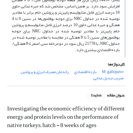
افزایش سود دارد. بر همین اساس، مشخص شد که جیره غذایی حاوی
10 درصد انرژی قابل متابولیسم پایین‌تر و پروتئین خام برابر با مقادیر
توصیه شده در جداول NRC برای جوجه بوقلمون‌ها در سنین 0 تا 4
هفتگی و جیره غذایی حاوی 10 درصد انرژی قابل متابولیسم و پروتئین
خام پایین‌تر با مقادیر توصیه شده در جداول NRC برای جوجه
بوقلمون‌های سنین 5 تا 8 هفتگی در مقایسه با مقادیر توصیه شده در
جداول NRC، با 21778 ریال سود در دو مرحله سنی (صفر تا 8 هفتگی)،
بازده اقتصادی بیشتری دارد.
کلیدواژه‌ها
M. gallopavo
بازده اقتصادی
راندمان مصرف انرژی و پروتئین
ضریب تبدیل غذایی
عنوان مقاله
English
Investigating the economic efficiency of different
energy and protein levels on the performance of
native turkeys; hatch - 8 weeks of ages