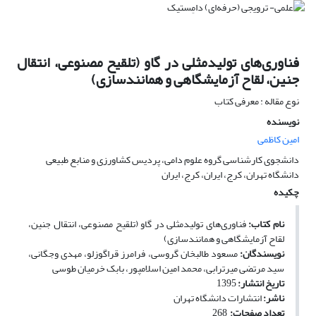
فناوری‌های تولیدمثلی در گاو (تلقیح مصنوعی، انتقال
جنین، لقاح آزمایشگاهی و همانندسازی)
نوع مقاله : معرفی کتاب
نویسنده
امین کاظمی
دانشجوی کارشناسی گروه علوم دامی، پردیس کشاورزی و منابع طبیعی
دانشگاه تهران، کرج، ایران، کرج، ایران
چکیده
نام کتاب:
فناوری‌های تولیدمثلی در گاو (تلقیح مصنوعی، انتقال جنین،
لقاح آزمایشگاهی و همانندسازی)
نویسندگان:
مسعود طالب­خان گروسی، فرامرز قراگوزلو، مهدی وجگانی،
سید مرتضی میرترابی، محمد امین اسلام­پور، بابک خرمیان طوسی
تاریخ انتشار:
1395
ناشر:
انتشارات دانشگاه تهران
تعداد صفحات:
268