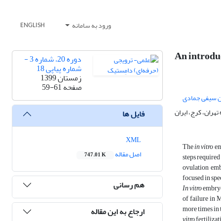
ورود به سامانه
ENGLISH
An introduc
دوره 20، شماره 3 -
شماره پیاپی 18
زمستان 1399
صفحه
59-61
 سیفی جمادی
هران، کرج، ایران
فایل ها
XML
The
in vitro
em
اصل مقاله
747.01 K
steps require
ovulation emb
focused in sp
هم رسانی
In vitro
embryo 
of failure in 
more times in 
ارجاع به این مقاله
vitro
fertilizat