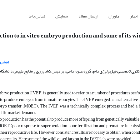
اخبار
داوران
ارسال مقاله
همایش
تماس با ما
tion to in vitro embryo production and some of its w
افشین
تری تخصصی فیزیولوژی دام، گروه علوم دامی، پردیس کشاورزی و منابع طبیعی دانشگاه ت
bryo production (IVEP) is generally used to refer to a number of procedures perform
d to produce embryos from immature oocytes. The IVEP emerged as an alternative t
ryo transfer (MOET). The IVEP was a technically complex process and had a hig
ecific market demands.
production has the potential to produce more offspring from genetically valuable 
MOET (poor response to superovulation, poor fertilization and premature luteolysis
their reproductive life. However, consistent results are not easy to obtain when cond
ion results. Here some of the wildly used jargon in the IVEP lab, were provided.