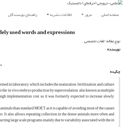
صفحه اصلی
مرور
اطلاعات نشریه
راهنمای نویسندگان
idely used words and expressions
نوع مقاله : لغات تخصصی
نویسنده
دک
چکیده
ed in laboratory which includes the maturation, fertilization, and culture
o the in vivo embryo production by superovulation, also known as multiple
h implementation cost, so it was formerly expected to increase slowly,
animals than standard MOET as it is capable of avoiding most of the causes
). It also allows repeating collection in the donor animals more often and
ucting large scale programs, mainly due to variability associated with the
in