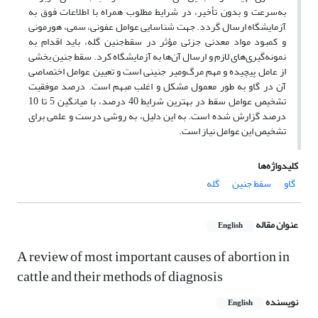
به‌سرعت و بدون تأخیر، در شرایط مطلوب همراه با اطلاعات فوق به
آزمایشگاه ارسال گردد. جهت شناسایی عوامل عفونی، سمی، هورمونی
و کمبود مواد معدنی جزئی مؤثر در سقط‌جنین گله، باید اقدام به
نمونه‌گیری‌های لازم و ارسال آن‌ها به آزمایشگاه‌ کرد. سقط ‌جنین بخشی
از عامل پیچیده و مهم مرگ‌و‌میر جنینی است و تعیین عوامل اختصاصی
آن در گاو به طور معمول مشکل و اغلب مبهم است. درصد موفقیت
تشخیص عوامل سقط در بهترین شرایط 40 درصد، با میانگین 5 تا 10
درصد گزارش شده است. به این دلیل، به روشی درست و علمی برای
تشخیص این عوامل نیاز است.
کلیدواژه‌ها
گاو
سقط جنین
گله
عنوان مقاله
English
A review of most important causes of abortion in
cattle and their methods of diagnosis
نویسنده
English