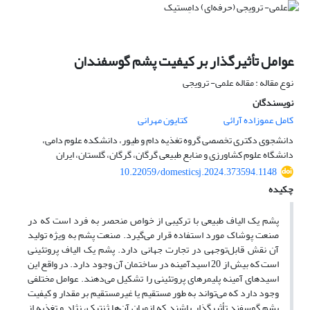
عوامل تأثیرگذار بر کیفیت پشم گوسفندان
نوع مقاله : مقاله علمی- ترویجی
نویسندگان
کامل عموزاده آرائی
کتایون مهرانی
دانشجوی دکتری تخصصی گروه تغذیه دام و طیور، دانشکده علوم دامی،
دانشگاه علوم کشاورزی و منابع طبیعی گرگان، گرگان، گلستان، ایران
10.22059/domesticsj.2024.373594.1148
چکیده
پشم یک الیاف طبیعی با ترکیبی از خواص منحصر به‌ فرد است که در
صنعت پوشاک مورد استفاده قرار می‌گیرد. صنعت پشم به ‌ویژه تولید
آن نقش قابل‌توجهی در تجارت جهانی دارد. پشم یک الیاف پروتئینی
است که بیش از 20 اسیدآمینه در ساختمان آن وجود دارد. در واقع این
اسیدهای آمینه پلیمرهای پروتئینی را تشکیل می‌دهند. عوامل مختلفی
وجود دارد که می‌تواند به‌ طور مستقیم یا غیرمستقیم بر مقدار و کیفیت
پشم گوسفند تأثیرگذار باشند.که ازمیان آن‌ها ژنتیک، نژاد و تغذیه از