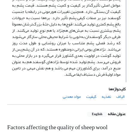
عوامل اصلی تأثیرگذار بر کیفیت و کمیت پشم هستند. قیمت پشم به
کیفیت آن بستگی دارد. همچنین تغییرات هورمونی در رابطه با جنسیت
گوسفند نیز بر صفات کیفی پشم تأثیر دارد. بره‌ها نسبت به حیوانات
بالغ پشم کمتری تولید می‌کنند؛ قوچ‌ها به ‌دلیل جثۀ بزرگ‌ترشان معمولاً
پشم بیشتری نسبت به میش‌های هم‌نژاد یا هم نوع تولید می‌کنند. از
طرفی دیگر گوسفندان به‌خوبی با شرایط محیطی محلی سازگار می‌شوند
که رشد فصلی پشم متناسب با میزان روشنایی و طول مدت روز
می‌باشد. نژادهای بومی ایرانی دومنظوره هستند، که در آن پشم پس از
تولید گوشت در اولویت بعدی کشاورز قرار می‌گیرد و در بازار محلی به
فروش می‌رسد. پشم تولید شده توسط نژادهای گوسفند هم به ‌عنوان
منبع درآمد، برای کشاورزان مهم می باشد و هم نقش مهمی در تامین
مواد اولیۀ فرش دستباف ایفا می‌کند.
کلیدواژه‌ها
الیاف
تغذیه
کیفیت
مواد معدنی
عنوان مقاله
English
Factors affecting the quality of sheep wool