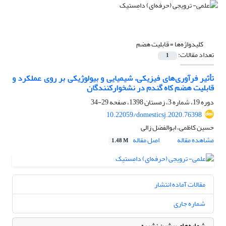
کلیدواژه‌ها =
قابلیت هضم
تعداد مقالات:
1
تأثیر فرآوری‌های فیزیکی، شیمیایی و بیولوژیکی بر روی عملکرد و
قابلیت هضم کاه گندم در نشخوارکنندگان
دوره 19، شماره 3، زمستان 1398، صفحه
29-34
10.22059/domesticsj.2020.76398
حسین کاظمی، ابوالفضل زالی
مشاهده مقاله
اصل مقاله
1.48 M
مقالات آماده انتشار
شماره جاری
شماره‌های پیشین نشریه